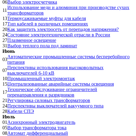
06
Выбор электросчетчика
Использование меди и алюминия при производстве сухих
11
трансформаторов
13
Термоусаживаемые муфты для кабеля
17
Тип кабелей в различных помещениях
20
Как защитить электросеть от перепадов напряжения?
24
Состояние электротехнической отрасли в России
27
Плазменное освещение
31
Выбор теплого пола под ламинат
Июнь
Автоматические промышленные системы бесперебойного
03
питания
Перспективы использования высоковольтных
07
выключателей 6-10 кВ
10
Промышленный электромонтаж
15
Централизованные аварийные системы освещения
Техническое обслуживание ограничителей
17
перенаправления и разрядников
21
Регулировка силовых трансформаторов
24
Перспективы выключателей вакуумного типа
28
Кабели СПЭ
Июль
01
Асинхронный электродвигатель
05
Выбор трансформатора тока
08
Автомат дифференциальный