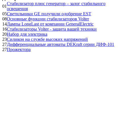
Стабилизатор плюс генератор – залог стабильного
01
освещения
05
Светильники GE получили одобрение EST
08
Основные функции стабилизаторов Volter
14
Лампы LongLast от компании GeneralElectric
16
Стабилизаторы Volter - защита вашей техники
20
Набор для электрика
23
Силикон на службе высоких напряжений
27
Дифференциальные автоматы DEKraft серии ДИФ-101
27
Прожектора