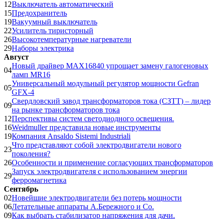
12
Выключатель автоматический
15
Предохранитель
19
Вакуумный выключатель
22
Усилитель тиристорный
26
Высокотемпературные нагреватели
29
Наборы электрика
Август
Новый драйвер MAX16840 упрощает замену галогеновых
04
ламп MR16
Универсальный модульный регулятор мощности Gefran
05
GFX-4
Свердловский завод трансформаторов тока (СЗТТ) – лидер
09
на рынке трансформаторов тока
12
Перспективы систем светодиодного освещения.
16
Weidmuller представила новые инструменты
19
Компания Ansaldo Sistemi Industriali
Что представляют собой электродвигатели нового
23
поколения?
26
Особенности и применение согласующих трансформаторов
Запуск электродвигателя с использованием энергии
29
ферромагнетика
Сентябрь
02
Новейшие электродвигатели без потерь мощности
06
Летательные аппараты А.Бережного и Co.
09
Как выбрать стабилизатор напряжения для дачи.