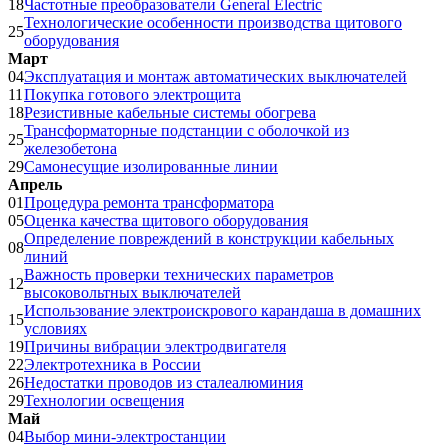
18
Частотные преобразователи General Electric
Технологические особенности производства щитового
25
оборудования
Март
04
Эксплуатация и монтаж автоматических выключателей
11
Покупка готового электрощита
18
Резистивные кабельные системы обогрева
Трансформаторные подстанции с оболочкой из
25
железобетона
29
Самонесущие изолированные линии
Апрель
01
Процедура ремонта трансформатора
05
Оценка качества щитового оборудования
Определение повреждений в конструкции кабельных
08
линий
Важность проверки технических параметров
12
высоковольтных выключателей
Использование электроискрового карандаша в домашних
15
условиях
19
Причины вибрации электродвигателя
22
Электротехника в России
26
Недостатки проводов из сталеалюминия
29
Технологии освещения
Май
04
Выбор мини-электростанции