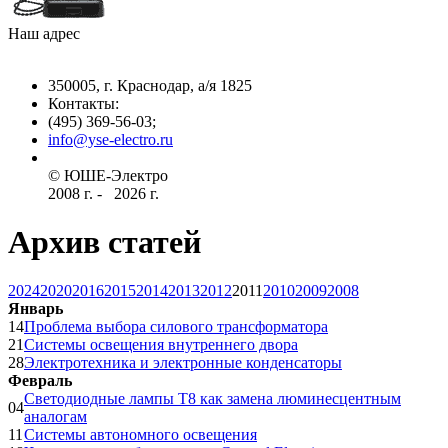
Наш адрес
350005, г. Краснодар, а/я 1825
Контакты: ­
(495) 369-56-03;
info@yse-electro.ru­
© ЮШЕ-Эл­ектро ­
2008 г­. - ­ ­­­­­
2026 г.
Архив статей
2024
2020
2016
2015
2014
2013
2012
2011
2010
2009
2008
Январь
14
Проблема выбора силового трансформатора
21
Системы освещения внутреннего двора
28
Электротехника и электронные конденсаторы
Февраль
Светодиодные лампы Т8 как замена люминесцентным
04
аналогам
11
Системы автономного освещения