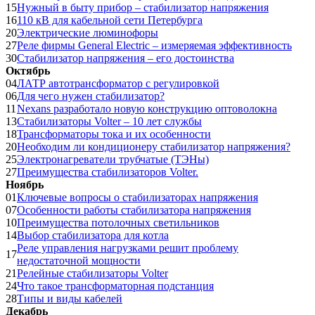
15
Нужный в быту прибор – стабилизатор напряжения
16
110 кВ для кабельной сети Петербурга
20
Электрические люминофоры
27
Реле фирмы General Electric – измеряемая эффективность
30
Стабилизатор напряжения – его достоинства
Октябрь
04
ЛАТР автотрансформатор с регулировкой
06
Для чего нужен стабилизатор?
11
Nexans разработало новую конструкцию оптоволокна
13
Стабилизаторы Volter – 10 лет службы
18
Трансформаторы тока и их особенности
20
Необходим ли кондиционеру стабилизатор напряжения?
25
Электронагреватели трубчатые (ТЭНы)
27
Преимущества стабилизаторов Volter.
Ноябрь
01
Ключевые вопросы о стабилизаторах напряжения
07
Особенности работы стабилизатора напряжения
10
Преимущества потолочных светильников
14
Выбор стабилизатора для котла
Реле управления нагрузками решит проблему
17
недостаточной мощности
21
Релейные стабилизаторы Volter
24
Что такое трансформаторная подстанция
28
Типы и виды кабелей
Декабрь