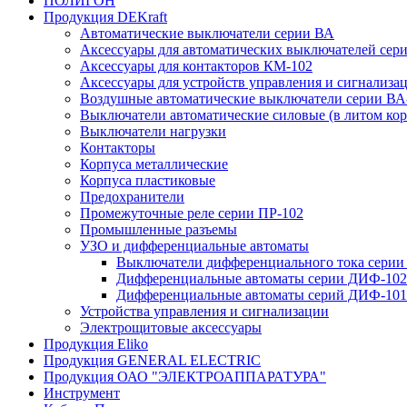
ПОЛИГОН
Продукция DEKraft
Автоматические выключатели серии ВА
Аксессуары для автоматических выключателей сер
Аксессуары для контакторов КМ-102
Аксессуары для устройств управления и сигнализа
Воздушные автоматические выключатели серии ВА
Выключатели автоматические силовые (в литом кор
Выключатели нагрузки
Контакторы
Корпуса металлические
Корпуса пластиковые
Предохранители
Промежуточные реле серии ПР-102
Промышленные разъемы
УЗО и дифференциальные автоматы
Выключатели дифференциального тока серии
Дифференциальные автоматы серии ДИФ-102
Дифференциальные автоматы серий ДИФ-101
Устройства управления и сигнализации
Электрощитовые аксессуары
Продукция Eliko
Продукция GENERAL ELECTRIC
Продукция ОАО "ЭЛЕКТРОАППАРАТУРА"
Инструмент