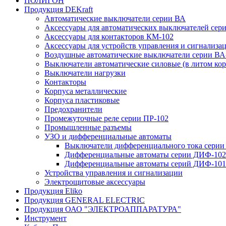
ПОЛИГОН
Продукция DEKraft
Автоматические выключатели серии ВА
Аксессуары для автоматических выключателей сер
Аксессуары для контакторов КМ-102
Аксессуары для устройств управления и сигнализа
Воздушные автоматические выключатели серии ВА
Выключатели автоматические силовые (в литом кор
Выключатели нагрузки
Контакторы
Корпуса металлические
Корпуса пластиковые
Предохранители
Промежуточные реле серии ПР-102
Промышленные разъемы
УЗО и дифференциальные автоматы
Выключатели дифференциального тока серии
Дифференциальные автоматы серии ДИФ-102
Дифференциальные автоматы серий ДИФ-101
Устройства управления и сигнализации
Электрощитовые аксессуары
Продукция Eliko
Продукция GENERAL ELECTRIC
Продукция ОАО "ЭЛЕКТРОАППАРАТУРА"
Инструмент