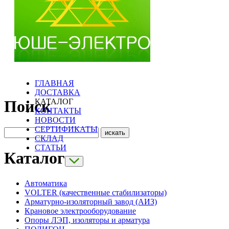
ГЛАВНАЯ
ДОСТАВКА
КАТАЛОГ
Поиск
КОНТАКТЫ
НОВОСТИ
СЕРТИФИКАТЫ
СКЛАД
СТАТЬИ
Каталог
Автоматика
VOLTER (качественные стабилизаторы)
Арматурно-изоляторный завод (АИЗ)
Крановое электрооборудование
Опоры ЛЭП, изоляторы и арматура