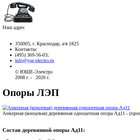
Наш адрес
350005, г. Краснодар, а/я 1825
Контакты: ­
(495) 369-56-03;
info@yse-electro.ru­
© ЮШЕ-Эл­ектро ­
2008 г­. - ­ ­­­­­
2026 г.
Опоры ЛЭП
Анкерная (концевая) деревянная одноцепная опора Ад11 - (прое
Состав деревянной опоры Ад11: