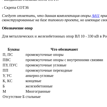
- Скрепа COT36­­­
Следует отметить, что данная комплектация опоры
Ад11
п­ри
сконструированные на базе типового проекта, но имеющие сво
Обозначение опор
Для металлических и железобетонных опор ВЛ 10 - 330 кВ в Р
Буквы
Что обозначают
П, ПС
промежуточные опоры
ПВС
промежуточные опоры с внутренними связями
ПУ, ПУС
промежуточные угловые
ПП
промежуточные переходные
У, УС
анкерно-угловые
К, КС
концевые
Б
железобетонные
М
Многогранные
Отсутствие Б
стальные