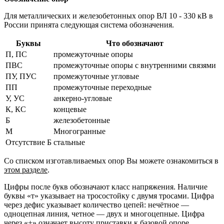
Для металлических и железобетонных опор ВЛ 10 - 330 кВ в
России принята следующая система обозначения.
Буквы
Что обозначают
П, ПС
промежуточные опоры
ПВС
промежуточные опоры с внутренними связями
ПУ, ПУС
промежуточные угловые
ПП
промежуточные переходные
У, УС
анкерно-угловые
К, КС
концевые
Б
железобетонные
М
Многогранные
Отсутствие Б
стальные
Со списком изготавливаемых опор Вы можете ознакомиться в
этом разделе
.
Цифры после букв обозначают класс напряжения. Наличие
буквы «т» указывает на тросостойку с двумя тросами. Цифра
через дефис указывает количество цепей: нечётное —
одноцепная линия, четное — двух и многоцепные. Цифра
через «+» означает высоту приставки к базовой опоре