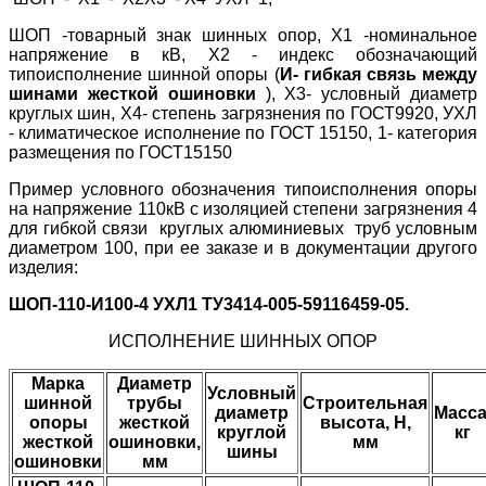
ШОП -товарный знак шинных опор, Х1 -номинальное
напряжение в кВ, Х2 - индекс обозначающий
типоисполнение шинной опоры (
И- гибкая связь между
шинами жесткой ошиновки
), X3- условный диаметр
круглых шин, Х4- степень загрязнения по ГОСТ9920, УХЛ
- климатическое исполнение по ГОСТ 15150, 1- категория
размещения по ГОСТ15150
Пример условного обозначения типоисполнения опоры
на напряжение 110кВ с изоляцией степени загрязнения 4
для гибкой связи круглых алюминиевых труб условным
диаметром 100, при ее заказе и в документации другого
изделия:
ШОП-110-И100-4 УХЛ1 ТУ3414-005-59116459-05.
ИСПОЛНЕНИЕ ШИННЫХ ОПОР
Марка
Диаметр
Условный
шинной
трубы
Строительная
диаметр
Масса
опоры
жесткой
высота, Н,
круглой
кг
жесткой
ошиновки,
мм
шины
ошиновки
мм