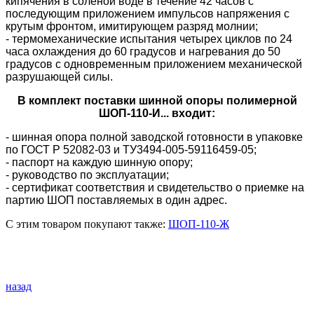
кипячения в соленой воде в течение 42 часов с
последующим приложением импульсов напряжения с
крутым фронтом, имитирующем разряд молнии;
- термомеханические испытания четырех циклов по 24
часа охлаждения до 60 градусов и нагревания до 50
градусов с одновременным приложением механической
разрушающей силы.
В комплект поставки шинной опоры полимерной
ШОП-110-И... входит:
- шинная опора полной заводской готовности в упаковке
по ГОСТ Р 52082-03 и ТУ3494-005-59116459-05;
- паспорт на каждую шинную опору;
- руководство по эксплуатации;
- сертификат соответствия и свидетельство о приемке на
партию ШОП поставляемых в один адрес.
С этим товаром покупают также:
ШОП-110-Ж
назад