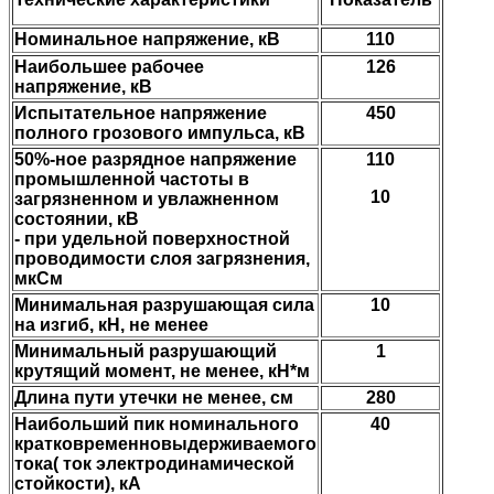
Номинальное напряжение, кВ
110
Наибольшее рабочее
126
напряжение, кВ
Испытательное напряжение
450
полного грозового импульса, кВ
50%-ное разрядное напряжение
110
промышленной частоты в
10
загрязненном и увлажненном
состоянии, кВ
- при удельной поверхностной
проводимости слоя загрязнения,
мкСм
Минимальная разрушающая сила
10
на изгиб, кН, не менее
Минимальный разрушающий
1
крутящий момент, не менее, кН*м
Длина пути утечки не менее, см
280
Наибольший пик номинального
40
кратковременновыдерживаемого
тока( ток электродинамической
стойкости), кА