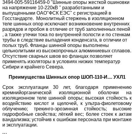
3494-005-59116459-0 "Шинные опоры жесткой ошиновки
на напряжение 10-220кВ " разработанными и
выпущенными ОАО"ФСК ЕЭС" с регистрацией в
Госстандарте. Монолитный стержень в изоляционном
теле шинных опор исключает возникновение внутренних
разрядов и пробоя в отличие от труб заполненных пеной
, а также утечки тока по внутренней полости и по стенкам
трубы в следствие выпадения конденсата, в отличии от
полых труб. Фланцы шинной опоры выполнены
цельнолитыми из высокопрочных алюминиевых сплавов.
Отсутствие сварных швов во фланцах позволяет
применять изоляторы в условиях низких температур
Сибири и крайнего Севера.
Преимущества Шинных опор ШОП-110-И.... УХЛ1
Срок эксплуатации 30 лет, благодаря применению
кремнийорганической изоляционной оболочки на
изоляционном теле шинной опоры; высокая стойкость к
воздействию кислот и щелочей, к ультра-фиолетовому
облучению; трекинго-эрозинная стойкость; высокие
гидрофобные свойства; лёгкий вес; более стоек к актам
вандализма; устойчив к ошибкам персонала при монтаже
и эксплуатации.