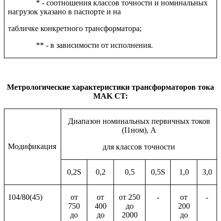
* - соотношения классов точности и номинальных
нагрузок указано в паспорте и на
табличке конкретного трансформатора;
** - в зависимости от исполнения.
Метрологические характеристики трансформаторов тока
MAK CT:
Диапазон номинальных первичных токов
(I1ном), А
Модификация
для классов точности
0,2
S
0,2
0,5
0
,
5S
1,0
3,0
104/80
(45
)
от
от
от 250
-
от
-
750
400
до
200
до
до
2000
до