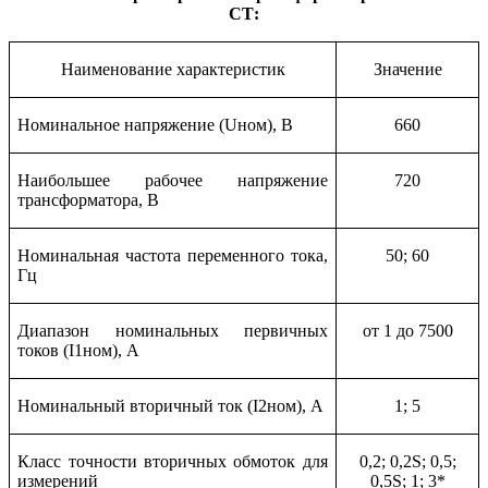
СТ:
Наименование характеристик
Значение
Номинальное напряжение (Uном), В
660
Наибольшее рабочее напряжение
720
трансформатора, В
Номинальная частота переменного тока,
50; 60
Гц
Диапазон номинальных первичных
от 1 до 7500
токов (I1ном), А
Номинальный вторичный ток (I2ном), А
1; 5
Класс точности вторичных обмоток для
0
,2; 0,2
S
; 0,5;
измерений
0,5
S
; 1; 3*