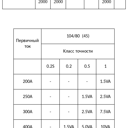
2000
2000
2000
­
­ ­ ­
104/80 (45)
Первичный
ток
Класс точности
0.2S
0.2
0.5
1
200A
-
-
-
1.5VA
250A
-
-
1.5VA
2.5VA
300A
-
-
2.5VA
7.5VA
400A
-
1.5VA
5.0VA
10VA