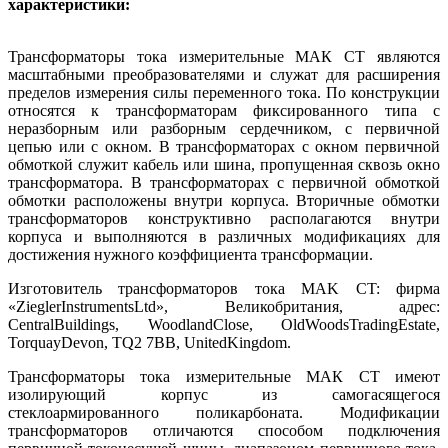
характеристики:
Трансформаторы тока измерительные МАК СТ являются
масштабными преобразователями и служат для расширения
пределов измерения силы переменного тока. По конструкции
относятся к трансформаторам фиксированного типа с
неразборным или разборным сердечником, с первичной
цепью или с окном. В трансформаторах с окном первичной
обмоткой служит кабель или шина, пропущенная сквозь окно
трансформатора. В трансформаторах с первичной обмоткой
обмотки расположены внутри корпуса. Вторичные обмотки
трансформаторов конструктивно располагаются внутри
корпуса и выполняются в различных модификациях для
достижения нужного коэффициента трансформации.
Изготовитель трансформаторов тока MAK CT: фирма
«
Ziegler
Instrument
sLtd
», Великобритания, адрес
:
Central
Buildings
,
Woodland
Close
,
Old
Woods
Trading
Estate
,
Torquay
Devon
,
TQ
2 7
BB
,
United
Kingdom
.
Трансформаторы тока измерительные МАК СТ имеют
изолирующий корпус из самогасящегося
стеклоармированного поликарбоната. Модификации
трансформаторов отличаются способом подключения