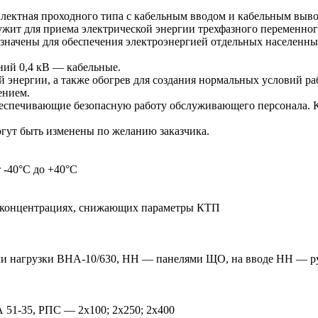
лектная проходного типа с кабельным вводом и кабельным выв
т для приема электрической энергии трехфазного переменного т
азначены для обеспечения электроэнергией отдельных населенн
ий 0,4 кВ — кабельные.
й энергии, а также обогрев для создания нормальных условий р
ением.
беспечивающие безопасную работу обслуживающего персонала. 
гут быть изменены по желанию заказчика.
 -40°С до +40°С
в концентрациях, снижающих параметры КТП
ми нагрузки ВНА-10/630, НН — панелями ЩО, на вводе НН — р
 51-35, РПС — 2х100; 2x250; 2x400