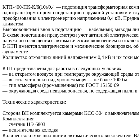
КТП-400-ПК-К/6(10)/0,4 — подстанция трансформаторная комп
однотрансформаторную подстанцию наружной установки и служи
преобразования в электроэнергию напряжением 0,4 кВ. Предн
климатом.
Высоковольтный ввод в подстанцию — кабельный; выводы лин
В схеме подстанции предусмотрен учет активной электрическо
наружного освещения с автоматическим включением и отключ
В КТП имеются электрические и механические блокировки, о
фундаменте
Количество отходящих линий напряжением 0,4 кВ и их токи мо
КТП предназначены для работы в следующих условиях:
— на открытом воздухе при температуре окружающей среды от
— высота установки над уровнем моря — не более 1000 м
— тип атмосферы (промышленная) по ГОСТ 15150-69
— окружающая среда невзрывоопасная, не содержащая пыли 
Технические характеристики:
Сторона ВН комплектуется камерами КСО-304 с выключателя
Комплектация:
— счетчик ЦЭ-6803
— испытательная колодка
Количество отходящих линий автоматического выключателя ВА