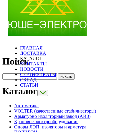
ГЛАВНАЯ
ДОСТАВКА
КАТАЛОГ
Поиск
КОНТАКТЫ
НОВОСТИ
СЕРТИФИКАТЫ
СКЛАД
СТАТЬИ
Каталог
Автоматика
VOLTER (качественные стабилизаторы)
Арматурно-изоляторный завод (АИЗ)
Крановое электрооборудование
Опоры ЛЭП, изоляторы и арматура