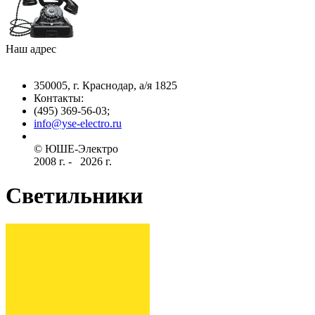
Наш адрес
350005, г. Краснодар, а/я 1825
Контакты: ­
(495) 369-56-03;
info@yse-electro.ru­
© ЮШЕ-Эл­ектро ­
2008 г­. - ­ ­­­­­
2026 г.
Светильники