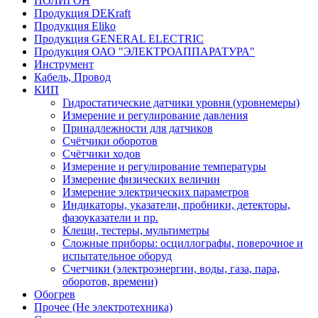
ПОЛИГОН
Продукция DEKraft
Продукция Eliko
Продукция GENERAL ELECTRIC
Продукция ОАО "ЭЛЕКТРОАППАРАТУРА"
Инструмент
Кабель, Провод
КИП
Гидростатические датчики уровня (уровнемеры)
Измерение и регулирование давления
Принадлежности для датчиков
Счётчики оборотов
Счётчики ходов
Измерение и регулирование температуры
Измерение физических величин
Измерение электрических параметров
Индикаторы, указатели, пробники, детекторы,
фазоуказатели и пр.
Клещи, тестеры, мультиметры
Сложные приборы: осциллографы, поверочное и
испытательное оборуд
Счетчики (электроэнергии, воды, газа, пара,
оборотов, времени)
Обогрев
Прочее (Не электротехника)