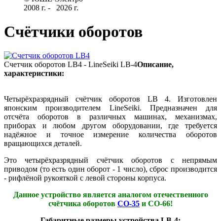
2008 г­. - ­ ­­­­­
2026 г.
Счётчики оборотов
Счетчик оборотов LB4 - LineSeiki LB-4
Описание,
характеристики:
Четырёхразрядный счётчик оборотов LB 4. Изготовлен
японским производителем LineSeiki. Предназначен для
отсчёта оборотов в различных машинах, механизмах,
приборах и любом другом оборудовании, где требуется
надёжное и точное измерение количества оборотов
вращающихся деталей.­
Это четырёхразрядный счётчик оборотов с непрямым
приводом (то есть один оборот - 1 число), сброс производится
- рифлёной рукояткой с левой стороны корпуса.
Данное устройство является аналогом отечественного
счётчика оборотов
СО-35­
и СО-66!
Габаритные размеры устройства
LB-4:­