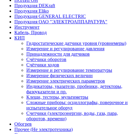
ПОЛИГОН
Продукция DEKraft
Продукция Eliko
Продукция GENERAL ELECTRIC
Продукция ОАО "ЭЛЕКТРОАППАРАТУРА"
Инструмент
Кабель, Провод
КИП
Гидростатические датчики уровня (уровнемеры)
Измерение и регулирование давления
Принадлежности для датчиков
Счётчики оборотов
Счётчики ходов
Измерение и регулирование температуры
Измерение физических величин
Измерение электрических параметров
Индикаторы, указатели, пробники, детекторы,
фазоуказатели и пр.
Клещи, тестеры, мультиметры
Сложные приборы: осциллографы, поверочное и
испытательное оборуд
Счетчики (электроэнергии, воды, газа, пара,
оборотов, времени)
Обогрев
Прочее (Не электротехника)