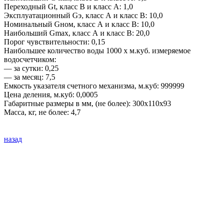
Переходный Gt, класс В и класс А: 1,0
Эксплуатационный Gэ, класс А и класс В: 10,0
Номинальный Gном, класс А и класс В: 10,0
Наибольший Gmax, класс А и класс В: 20,0
Порог чувствительности: 0,15
Наибольшее количество воды 1000 х м.куб. измеряемое
водосчетчиком:
— за сутки: 0,25
— за месяц: 7,5
Емкость указателя счетного механизма, м.куб: 999999
Цена деления, м.куб: 0,0005
Габаритные размеры в мм, (не более): 300х110х93
Масса, кг, не более: 4,7
назад