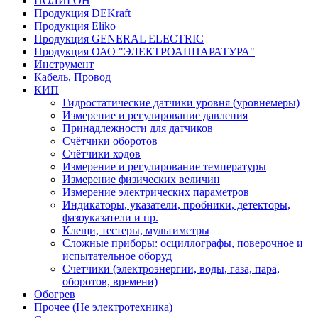
ПОЛИГОН
Продукция DEKraft
Продукция Eliko
Продукция GENERAL ELECTRIC
Продукция ОАО "ЭЛЕКТРОАППАРАТУРА"
Инструмент
Кабель, Провод
КИП
Гидростатические датчики уровня (уровнемеры)
Измерение и регулирование давления
Принадлежности для датчиков
Счётчики оборотов
Счётчики ходов
Измерение и регулирование температуры
Измерение физических величин
Измерение электрических параметров
Индикаторы, указатели, пробники, детекторы,
фазоуказатели и пр.
Клещи, тестеры, мультиметры
Сложные приборы: осциллографы, поверочное и
испытательное оборуд
Счетчики (электроэнергии, воды, газа, пара,
оборотов, времени)
Обогрев
Прочее (Не электротехника)