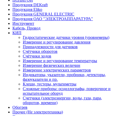
ПОЛИГОН
Продукция DEKraft
Продукция Eliko
Продукция GENERAL ELECTRIC
Продукция ОАО "ЭЛЕКТРОАППАРАТУРА"
Инструмент
Кабель, Провод
КИП
Гидростатические датчики уровня (уровнемеры)
Измерение и регулирование давления
Принадлежности для датчиков
Счётчики оборотов
Счётчики ходов
Измерение и регулирование температуры
Измерение физических величин
Измерение электрических параметров
Индикаторы, указатели, пробники, детекторы,
фазоуказатели и пр.
Клещи, тестеры, мультиметры
Сложные приборы: осциллографы, поверочное и
испытательное оборуд
Счетчики (электроэнергии, воды, газа, пара,
оборотов, времени)
Обогрев
Прочее (Не электротехника)