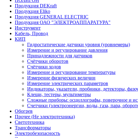
ПОЛИГОН
Продукция DEKraft
Продукция Eliko
Продукция GENERAL ELECTRIC
Продукция ОАО "ЭЛЕКТРОАППАРАТУРА"
Инструмент
Кабель, Провод
КИП
Гидростатические датчики уровня (уровнемеры)
Измерение и регулирование давления
Принадлежности для датчиков
Счётчики оборотов
Счётчики ходов
Измерение и регулирование температуры
Измерение физических величин
Измерение электрических параметров
Индикаторы, указатели, пробники, детекторы, фазоу
Клещи, тестеры, мультиметры
Сложные приборы: осциллографы, поверочное и ис
Счетчики (электроэнергии, воды, газа, пара, оборот
Обогрев
Прочее (Не электротехника)
Светотехника
Трансформаторы
Электробезопасность