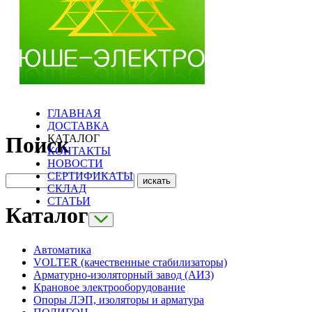
ГЛАВНАЯ
ДОСТАВКА
КАТАЛОГ
Поиск
КОНТАКТЫ
НОВОСТИ
СЕРТИФИКАТЫ
СКЛАД
СТАТЬИ
Каталог
Автоматика
VOLTER (качественные стабилизаторы)
Арматурно-изоляторный завод (АИЗ)
Крановое электрооборудование
Опоры ЛЭП, изоляторы и арматура