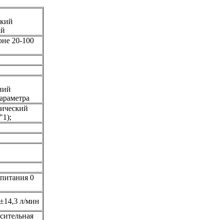
ский
ый
оне 20-100
ний
араметра
гический
"1);
 питания 0
±14,3 л/мин
осительная