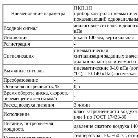
ПКП.1П
Наименование параметра
прибор контроля пневматиче
показывающий одноканальн
аналоговые сигналы в диапаз
Входной сигнал
кПа
Индикация
шкала 100 мм; вертикальная
Регистрация
-
пневматическая
Сигнализация
сигнализация заданных значе
диапазона контролируемого п
пневматические 0-10 кПа (ло
Выходные сигналы
"0"), 110-140 кПа (логическая 
Преобразование
-
Основная погрешность, %
0,5
Время оборота диска, скорость
-
перемещения ленты мм/ч
Расход воздуха питания
3 л/мин
класс загрязненности воздуха
Исполнение
или 1 по ГОСТ 17433-80
Питание, потребляемая
давление сжатого воздуха 140
мощность
температура -10...+60 °С, отн