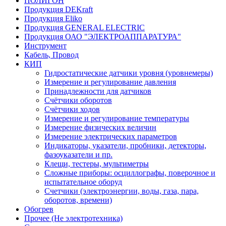
ПОЛИГОН
Продукция DEKraft
Продукция Eliko
Продукция GENERAL ELECTRIC
Продукция ОАО "ЭЛЕКТРОАППАРАТУРА"
Инструмент
Кабель, Провод
КИП
Гидростатические датчики уровня (уровнемеры)
Измерение и регулирование давления
Принадлежности для датчиков
Счётчики оборотов
Счётчики ходов
Измерение и регулирование температуры
Измерение физических величин
Измерение электрических параметров
Индикаторы, указатели, пробники, детекторы,
фазоуказатели и пр.
Клещи, тестеры, мультиметры
Сложные приборы: осциллографы, поверочное и
испытательное оборуд
Счетчики (электроэнергии, воды, газа, пара,
оборотов, времени)
Обогрев
Прочее (Не электротехника)