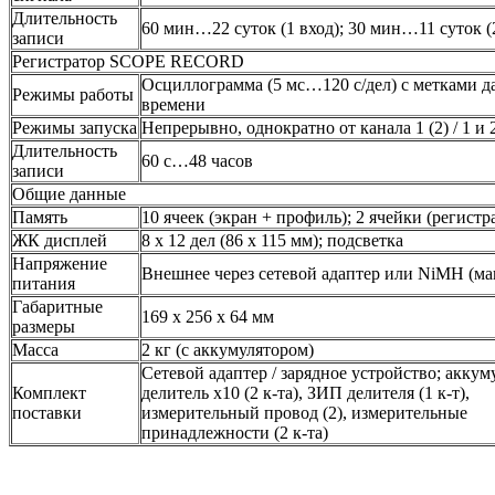
Длительность
60 мин…22 суток (1 вход); 30 мин…11 суток (
записи
Регистратор SCOPE RECORD
Осциллограмма (5 мс…120 с/дел) с метками д
Режимы работы
времени
Режимы запуска
Непрерывно, однократно от канала 1 (2) / 1 и
Длительность
60 с…48 часов
записи
Общие данные
Память
10 ячеек (экран + профиль); 2 ячейки (регистр
ЖК дисплей
8 х 12 дел (86 х 115 мм); подсветка
Напряжение
Внешнее через сетевой адаптер или NiMH (мак
питания
Габаритные
169 x 256 x 64 мм
размеры
Масса
2 кг (с аккумулятором)
Сетевой адаптер / зарядное устройство; аккуму
Комплект
делитель х10 (2 к-та), ЗИП делителя (1 к-т),
поставки
измерительный провод (2), измерительные
принадлежности (2 к-та)