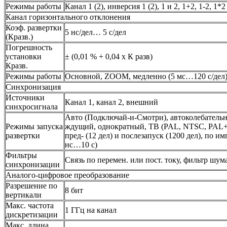
Режимы работы
Канал 1 (2), инверсия 1 (2), 1 и 2, 1+2, 1-2, 1*2
Канал горизонтального отклонения
Коэф. развертки
5 нс/дел… 5 с/дел
(Кразв.)
Погрешность
установки
± (0,01 % + 0,04 х К разв)
Кразв.
Режимы работы
Основной, ZOOM, медленно (5 мс…120 с/дел)
Синхронизация
Источники
Канал 1, канал 2, внешний
синхросигнала
Авто (Подключай-и-Смотри), автоколебатель
Режимы запуска
ждущий, однократный, ТВ (PAL, NTSC, PAL
развертки
пред- (12 дел) и послезапуск (1200 дел), по им
нс…10 с)
Фильтры
Связь по перемен. или пост. току, фильтр шум
синхронизации
Аналого-цифровое преобразование
Разрешение по
8 бит
вертикали
Макс. частота
1 ГГц на канал
дискретизации
Макс. длина