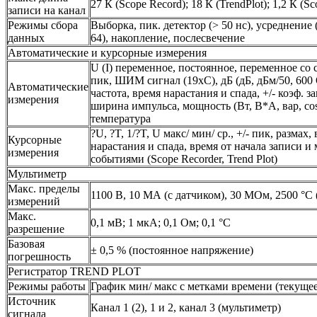
27 К (Scope Record); 18 К (TrendPlot); 1,2 К (Sc
записи на канал
Режимы сбора
Выборка, пик. детектор (> 50 нс), усреднение (2 
данных
64), накопление, послесвечение
Автоматические и курсорные измерения
U (I) переменное, постоянное, переменное со
пик, ШИМ сигнал (19хС), дБ (дБ, дБм/50, 600 
Автоматические
частота, время нарастания и спада, +/- коэф. з
измерения
ширина импульса, мощность (Вт, В*А, вар, cos.
температура
?U, ?T, 1/?T, U макс/ мин/ ср., +/- пик, размах,
Курсорные
нарастания и спада, время от начала записи и
измерения
событиями (Scope Recorder, Trend Plot)
Мультиметр
Макс. пределы
1100 В, 10 МА (с датчиком), 30 МОм, 2500 °C 
измерений
Макс.
0,1 мВ; 1 мкА; 0,1 Ом; 0,1 °С
разрешение
Базовая
± 0,5 % (постоянное напряжение)
погрешность
Регистратор TREND PLOT
Режимы работы
График мин/ макс с метками времени (текущее,
Источник
Канал 1 (2), 1 и 2, канал 3 (мультиметр)
сигнала