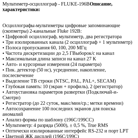
Мультиметр-осциллограф - FLUKE-196B
Описание,
характеристики:
Осциллографы-мультиметры цифровые запоминающие
(скопметры) 2-канальные Fluke 192В:
• Цифровой осциллограф, мультиметр, два регистратора
• Три изолированных канала (2 осциллограф + 1 мультиметр)
• Полоса пропускания 60, 100, 200 МГц
• Частота дискретизации до 2,5 ГВыборок/с на канал
• Максимальная длина записи на канал 27 К
• Авто- и курсорные измерения (24 параметра)
• Пик. детектор (50 нс), усреднение, накопление,
послесвечение
• Выделение ТВ строки (NTSC, PAL, PAL+, SECAM)
• Глубокая память: 10 (экран + профиль), 2 (регистратор)
• Автоустановка параметров развертки (Подключай-и-
Смотри)
• Регистратор (до 22 суток, макс/мин/ср.; метки времени)
• Автосохранение 100 последних экранов для поиска
аномалий
• Анализ формы по шаблону (196С/199СС)
• Мультиметр: 4 разряда (5000), ± 0,5 %, True RMS
• Оптически изолированные интерфейс RS-232 и порт LPT
• Цветной ЖК дисплей (196С/199С)