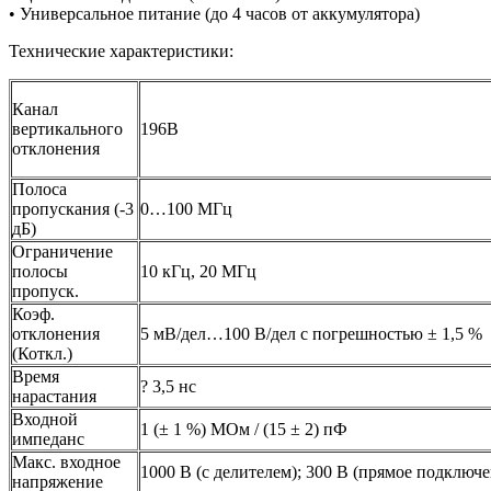
• Универсальное питание (до 4 часов от аккумулятора)
Технические характеристики:
Канал
вертикального
196В
отклонения
Полоса
пропускания (-3
0…100 МГц
дБ)
Ограничение
полосы
10 кГц, 20 МГц
пропуск.
Коэф.
отклонения
5 мВ/дел…100 В/дел с погрешностью ± 1,5 %
(Коткл.)
Время
? 3,5 нс
нарастания
Входной
1 (± 1 %) МОм / (15 ± 2) пФ
импеданс
Макс. входное
1000 В (с делителем); 300 В (прямое подключе
напряжение