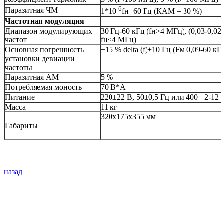
-6
Паразитная ЧМ
1*10
fн+60 Гц (КАМ = 30 %)
Частотная модуляция
Диапазон модулирующих
30 Гц-60 кГц (fн>4 МГц), (0,03-0,0
частот
fн<4 МГц)
Основная погрешность
±15 % delta (f)+10 Гц (Fм 0,09-60 к
установки девиации
частоты
Паразитная АМ
5 %
Потребляемая моность
70 В*А
Питание
220±22 В, 50±0,5 Гц или 400 +2-12
Масса
11 кг
320х175х355 мм
Габариты
назад