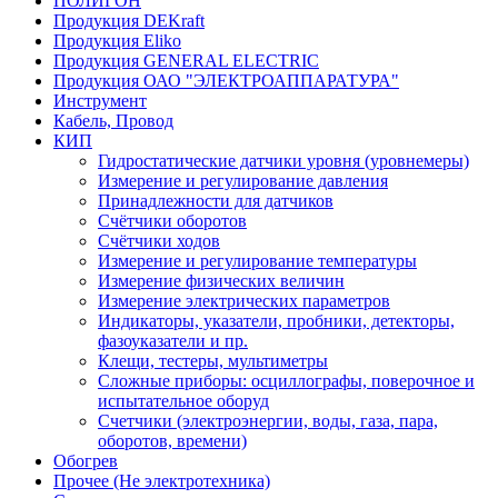
ПОЛИГОН
Продукция DEKraft
Продукция Eliko
Продукция GENERAL ELECTRIC
Продукция ОАО "ЭЛЕКТРОАППАРАТУРА"
Инструмент
Кабель, Провод
КИП
Гидростатические датчики уровня (уровнемеры)
Измерение и регулирование давления
Принадлежности для датчиков
Счётчики оборотов
Счётчики ходов
Измерение и регулирование температуры
Измерение физических величин
Измерение электрических параметров
Индикаторы, указатели, пробники, детекторы,
фазоуказатели и пр.
Клещи, тестеры, мультиметры
Сложные приборы: осциллографы, поверочное и
испытательное оборуд
Счетчики (электроэнергии, воды, газа, пара,
оборотов, времени)
Обогрев
Прочее (Не электротехника)