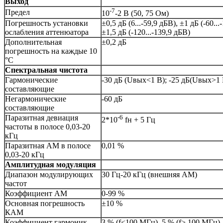
Выход
-7
Предел
10
-2 В (50, 75 Ом)
Погрешность установки
±0,5 дБ (6...-59,9 дБВ), ±1 дБ (-60...
ослабления аттенюатора
±1,5 дБ (-120...-139,9 дБВ)
Дополнительная
±0,2 дБ
погрешность на каждые 10
°С
Спектральная чистота
Гармонические
-30 дБ (Uвых<1 В); -25 дБ(Uвых>1 
составляющие
Негармонические
-60 дБ
составляющие
Паразитная девиация
-6
2*10
fн + 5 Гц
частоты в полосе 0,03-20
кГц
Паразитная АМ в полосе
0,01 %
0,03-20 кГц
Амплитудная модуляция
Диапазон модулирующих
30 Гц-20 кГц (внешняя АМ)
частот
Коэффициент АМ
0-99 %
Основная погрешность
±10 %
КАМ
Коэффициент гармоник
3 % (f<100 МГц), 5 % (f> 100 МГц)