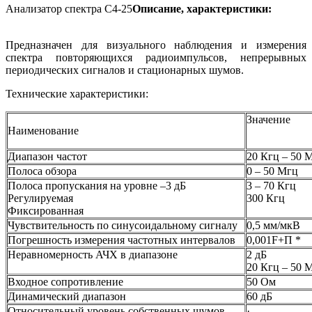
Анализатор спектра С4-25
Описание, характеристики:
Предназначен для визуального наблюдения и измерения
спектра повторяющихся радиоимпульсов, непрерывных
периодических сигналов и стационарных шумов.
Технические характеристики:
Значение
Наименование
Диапазон частот
20 Кгц – 50 
Полоса обзора
0 – 50 Мгц
Полоса пропускания на уровне –3 дБ
3 – 70 Кгц
Регулируемая
300 Кгц
Фиксированная
Чувствительность по синусоидальному сигналу
0,5 мм/мкВ
Погрешность измерения частотных интервалов
0,001F+П *
Неравномерность АЧХ в диапазоне
2 дБ
20 Кгц – 50 
Входное сопротивление
50 Ом
Динамический диапазон
60 дБ
Относительный уровень собственных шумов
· 6