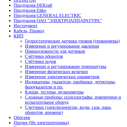
ПОЛИГОН
Продукция DEKraft
Продукция Eliko
Продукция GENERAL ELECTRIC
Продукция ОАО "ЭЛЕКТРОАППАРАТУРА"
Инструмент
Кабель, Провод
КИП
Гидростатические датчики уровня (уровнемеры)
Измерение и регулирование давления
Принадлежности для датчиков
Счётчики оборотов
Счётчики ходов
Измерение и регулирование температуры
Измерение физических величин
Измерение электрических параметров
Индикаторы, указатели, пробники, детекторы,
фазоуказатели и пр.
Клещи, тестеры, мультиметры
Сложные приборы: осциллографы, поверочное и
испытательное оборуд
Счетчики (электроэнергии, воды, газа, пара,
оборотов, времени)
Обогрев
Прочее (Не электротехника)