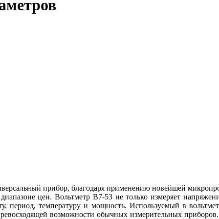
раметров
ниверсальный прибор, благодаря применению новейшей микропр
апазоне цен. Вольтметр В7-53 не только измеряет напряжение
ту, период, температуру и мощность. Используемый в вольтмет
 превосходящей возможности обычных измерительных приборов