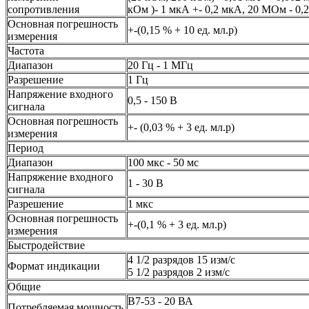
сопротивления
кОм )- 1 мкА +- 0,2 мкА, 20 МОм - 0,
Основная погрешность
+-(0,15 % + 10 ед. мл.р)
измерения
Частота
Диапазон
20 Гц - 1 МГц
Разрешение
1 Гц
Напряжение входного
0,5 - 150 В
сигнала
Основная погрешность
+- (0,03 % + 3 ед. мл.р)
измерения
Период
Диапазон
100 мкс - 50 мс
Напряжение входного
1 - 30 В
сигнала
Разрешение
1 мкс
Основная погрешность
+-(0,1 % + 3 ед. мл.р)
измерения
Быстродействие
4 1/2 разрядов 15 изм/с
Формат индикации
5 1/2 разрядов 2 изм/с
Общие
В7-53 - 20 ВА
Потребляемая мощность