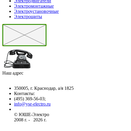
Электродвигатели
Электромонтажные
Электроустановочные
Электрощиты
Наш адрес
350005, г. Краснодар, а/я 1825
Контакты: ­
(495) 369-56-03;
info@yse-electro.ru­
© ЮШЕ-Эл­ектро ­
2008 г­. - ­ ­­­­­
2026 г.