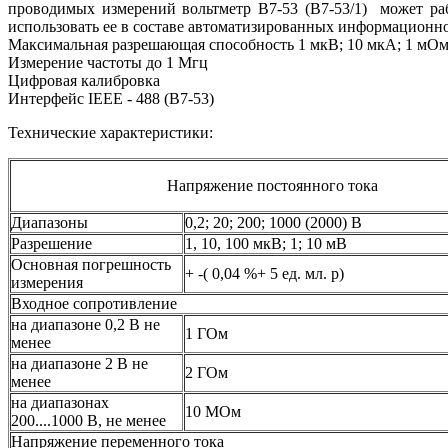
проводимых измерений вольтметр В7-53 (В7-53/1) может ра
использовать ее в составе автоматизированных информационно
Максимальная разрешающая способность 1 мкВ; 10 мкА; 1 мО
Измерение частоты до 1 Мгц
Цифровая калибровка
Интерфейс IEEE - 488 (В7-53)
Технические характеристики:
Напряжение постоянного тока
Диапазоны
0,2; 20; 200; 1000 (2000) В
Разрешение
1, 10, 100 мкВ; 1; 10 мВ
Основная погрешность
+ -( 0,04 %+ 5 ед. мл. р)
измерения
Входное сопротивление
на диапазоне 0,2 В не
1 ГОм
менее
на диапазоне 2 В не
2 ГОм
менее
на диапазонах
10 МОм
200....1000 В, не менее
Напряжение переменного тока