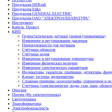
ПОЛИГОН
Продукция DEKraft
Продукция Eliko
Продукция GENERAL ELECTRIC
Продукция ОАО "ЭЛЕКТРОАППАРАТУРА"
Инструмент
Кабель, Провод
КИП
Гидростатические датчики уровня (уровнемеры)
Измерение и регулирование давления
Принадлежности для датчиков
Счётчики оборотов
Счётчики ходов
Измерение и регулирование температуры
Измерение физических величин
Измерение электрических параметров
Индикаторы, указатели, пробники, детекторы, фазоу
Клещи, тестеры, мультиметры
Сложные приборы: осциллографы, поверочное и ис
Счетчики (электроэнергии, воды, газа, пара, оборот
Обогрев
Прочее (Не электротехника)
Светотехника
Трансформаторы
Электробезопасность