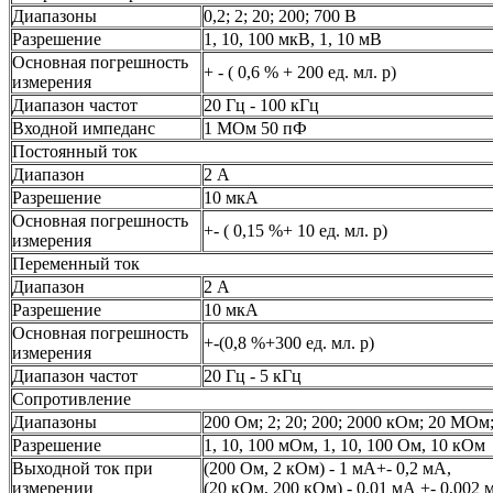
Диапазоны
0,2; 2; 20; 200; 700 В
Разрешение
1, 10, 100 мкВ, 1, 10 мВ
Основная погрешность
+ - ( 0,6 % + 200 ед. мл. р)
измерения
Диапазон частот
20 Гц - 100 кГц
Входной импеданс
1 МОм 50 пФ
Постоянный ток
Диапазон
2 А
Разрешение
10 мкА
Основная погрешность
+- ( 0,15 %+ 10 ед. мл. р)
измерения
Переменный ток
Диапазон
2 А
Разрешение
10 мкА
Основная погрешность
+-(0,8 %+300 ед. мл. р)
измерения
Диапазон частот
20 Гц - 5 кГц
Сопротивление
Диапазоны
200 Ом; 2; 20; 200; 2000 кОм; 20 МОм
Разрешение
1, 10, 100 мОм, 1, 10, 100 Ом, 10 кОм
Выходной ток при
(200 Ом, 2 кОм) - 1 мА+- 0,2 мА,
измерении
(20 кОм, 200 кОм) - 0,01 мА +- 0,002 