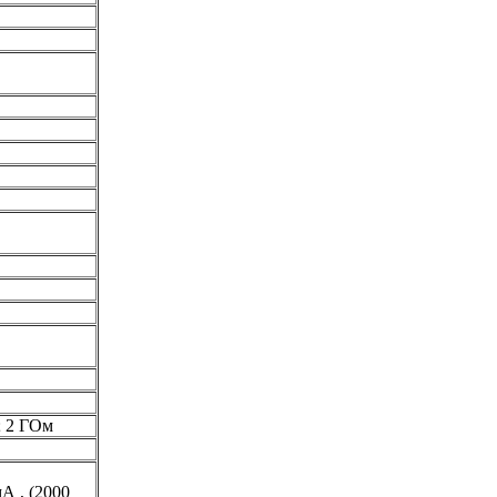
; 2 ГОм
мА , (2000