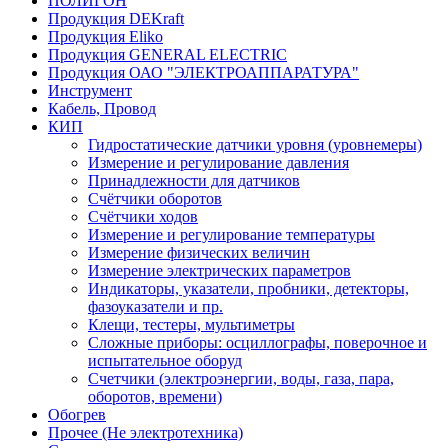
ПОЛИГОН
Продукция DEKraft
Продукция Eliko
Продукция GENERAL ELECTRIC
Продукция ОАО "ЭЛЕКТРОАППАРАТУРА"
Инструмент
Кабель, Провод
КИП
Гидростатические датчики уровня (уровнемеры)
Измерение и регулирование давления
Принадлежности для датчиков
Счётчики оборотов
Счётчики ходов
Измерение и регулирование температуры
Измерение физических величин
Измерение электрических параметров
Индикаторы, указатели, пробники, детекторы,
фазоуказатели и пр.
Клещи, тестеры, мультиметры
Сложные приборы: осциллографы, поверочное и
испытательное оборуд
Счетчики (электроэнергии, воды, газа, пара,
оборотов, времени)
Обогрев
Прочее (Не электротехника)