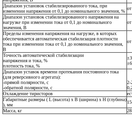
Диапазон установок стабилизированного тока, при
от
изменении напряжения от 0,1 до номинального значения, %
Диапазон установок стабилизированного напряжения на
нагрузке при изменении тока от 0,1 до номинального
от
значения, В
Пределы изменения напряжения на нагрузке, в которых
обеспечивается автоматическая стабилизация плотности
от
тока при изменении тока от 0,1 до номинального значения,
В
Точность автоматической стабилизации
±3
напряжения и тока, %
±6
плотность тока, %
Диапазон уставок времени протекания постоянного тока
(для реверсивного агрегата):
-прямой полярности, с
2-
-обратной полярности, с
0,
Охлаждение тиристоров
ес
Габаритные размеры ( L (высота) х В (ширина) х Н (глубина)
15
), мм
Масса, кг
28