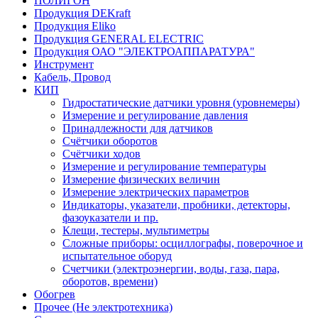
ПОЛИГОН
Продукция DEKraft
Продукция Eliko
Продукция GENERAL ELECTRIC
Продукция ОАО "ЭЛЕКТРОАППАРАТУРА"
Инструмент
Кабель, Провод
КИП
Гидростатические датчики уровня (уровнемеры)
Измерение и регулирование давления
Принадлежности для датчиков
Счётчики оборотов
Счётчики ходов
Измерение и регулирование температуры
Измерение физических величин
Измерение электрических параметров
Индикаторы, указатели, пробники, детекторы,
фазоуказатели и пр.
Клещи, тестеры, мультиметры
Сложные приборы: осциллографы, поверочное и
испытательное оборуд
Счетчики (электроэнергии, воды, газа, пара,
оборотов, времени)
Обогрев
Прочее (Не электротехника)