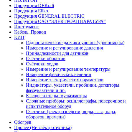
ПОЛИГОН
Продукция DEKraft
Продукция Eliko
Продукция GENERAL ELECTRIC
Продукция ОАО "ЭЛЕКТРОАППАРАТУРА"
Инструмент
Кабель, Провод
КИП
Гидростатические датчики уровня (уровнемеры)
Измерение и регулирование давления
Принадлежности для датчиков
Счётчики оборотов
Счётчики ходов
Измерение и регулирование температуры
Измерение физических величин
Измерение электрических параметров
Индикаторы, указатели, пробники, детекторы,
фазоуказатели и пр.
Клещи, тестеры, мультиметры
Сложные приборы: осциллографы, поверочное и
испытательное оборуд
Счетчики (электроэнергии, воды, газа, пара,
оборотов, времени)
Обогрев
Прочее (Не электротехника)