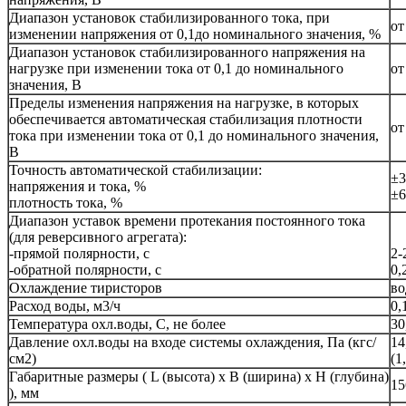
Диапазон установок стабилизированного тока, при
от
изменении напряжения от 0,1до номинального значения, %
Диапазон установок стабилизированного напряжения на
нагрузке при изменении тока от 0,1 до номинального
от
значения, В
Пределы изменения напряжения на нагрузке, в которых
обеспечивается автоматическая стабилизация плотности
от
тока при изменении тока от 0,1 до номинального значения,
В
Точность автоматической стабилизации:
±3
напряжения и тока, %
±6
плотность тока, %
Диапазон уставок времени протекания постоянного тока
(для реверсивного агрегата):
-прямой полярности, с
2-
-обратной полярности, с
0,
Охлаждение тиристоров
во
Расход воды, м3/ч
0,
Температура охл.воды, С, не более
30
Давление охл.воды на входе системы охлаждения, Па (кгс/
14
см2)
(1
Габаритные размеры ( L (высота) х В (ширина) х Н (глубина)
15
), мм