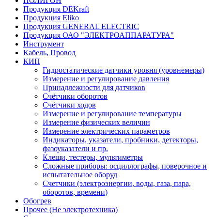
ПОЛИГОН
Продукция DEKraft
Продукция Eliko
Продукция GENERAL ELECTRIC
Продукция ОАО "ЭЛЕКТРОАППАРАТУРА"
Инструмент
Кабель, Провод
КИП
Гидростатические датчики уровня (уровнемеры)
Измерение и регулирование давления
Принадлежности для датчиков
Счётчики оборотов
Счётчики ходов
Измерение и регулирование температуры
Измерение физических величин
Измерение электрических параметров
Индикаторы, указатели, пробники, детекторы,
фазоуказатели и пр.
Клещи, тестеры, мультиметры
Сложные приборы: осциллографы, поверочное и
испытательное оборуд
Счетчики (электроэнергии, воды, газа, пара,
оборотов, времени)
Обогрев
Прочее (Не электротехника)