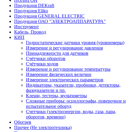
ПОЛИГОН
Продукция DEKraft
Продукция Eliko
Продукция GENERAL ELECTRIC
Продукция ОАО "ЭЛЕКТРОАППАРАТУРА"
Инструмент
Кабель, Провод
КИП
Гидростатические датчики уровня (уровнемеры)
Измерение и регулирование давления
Принадлежности для датчиков
Счётчики оборотов
Счётчики ходов
Измерение и регулирование температуры
Измерение физических величин
Измерение электрических параметров
Индикаторы, указатели, пробники, детекторы,
фазоуказатели и пр.
Клещи, тестеры, мультиметры
Сложные приборы: осциллографы, поверочное и
испытательное оборуд
Счетчики (электроэнергии, воды, газа, пара,
оборотов, времени)
Обогрев
Прочее (Не электротехника)