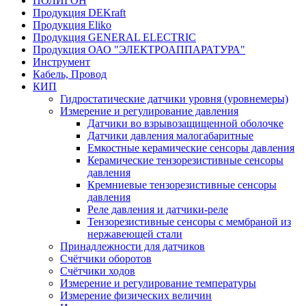
ПОЛИГОН
Продукция DEKraft
Продукция Eliko
Продукция GENERAL ELECTRIC
Продукция ОАО "ЭЛЕКТРОАППАРАТУРА"
Инструмент
Кабель, Провод
КИП
Гидростатические датчики уровня (уровнемеры)
Измерение и регулирование давления
Датчики во взрывозащищенной оболочке
Датчики давления малогабаритные
Емкостные керамические сенсоры давления
Керамические тензорезистивные сенсоры
давления
Кремниевые тензорезистивные сенсоры
давления
Реле давления и датчики-реле
Тензорезистивные сенсоры с мембраной из
нержавеющей стали
Принадлежности для датчиков
Счётчики оборотов
Счётчики ходов
Измерение и регулирование температуры
Измерение физических величин