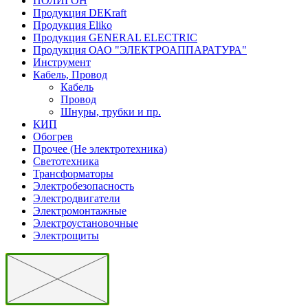
ПОЛИГОН
Продукция DEKraft
Продукция Eliko
Продукция GENERAL ELECTRIC
Продукция ОАО "ЭЛЕКТРОАППАРАТУРА"
Инструмент
Кабель, Провод
Кабель
Провод
Шнуры, трубки и пр.
КИП
Обогрев
Прочее (Не электротехника)
Светотехника
Трансформаторы
Электробезопасность
Электродвигатели
Электромонтажные
Электроустановочные
Электрощиты