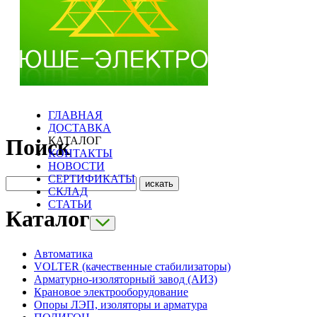
ГЛАВНАЯ
ДОСТАВКА
КАТАЛОГ
Поиск
КОНТАКТЫ
НОВОСТИ
СЕРТИФИКАТЫ
СКЛАД
СТАТЬИ
Каталог
Автоматика
VOLTER (качественные стабилизаторы)
Арматурно-изоляторный завод (АИЗ)
Крановое электрооборудование
Опоры ЛЭП, изоляторы и арматура