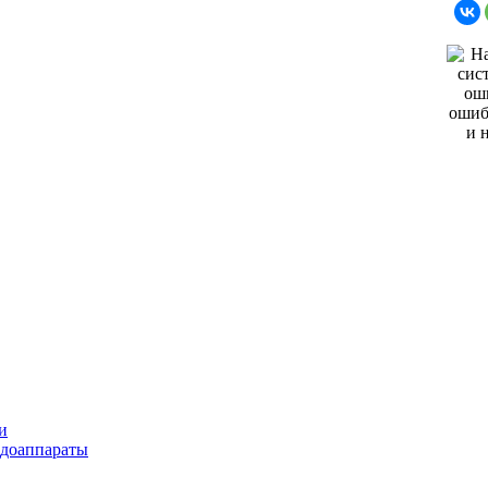
и
ндоаппараты