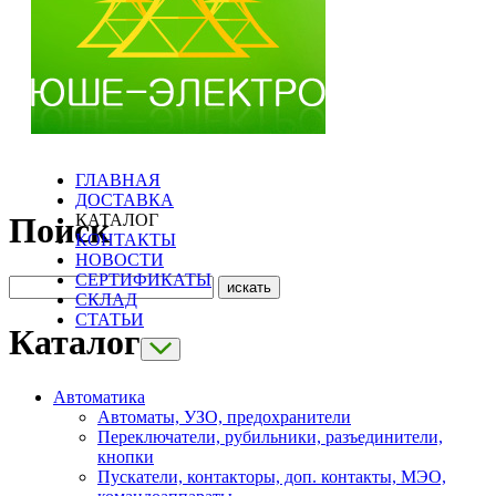
ГЛАВНАЯ
ДОСТАВКА
КАТАЛОГ
Поиск
КОНТАКТЫ
НОВОСТИ
СЕРТИФИКАТЫ
СКЛАД
СТАТЬИ
Каталог
Автоматика
Автоматы, УЗО, предохранители
Переключатели, рубильники, разъединители,
кнопки
Пускатели, контакторы, доп. контакты, МЭО,