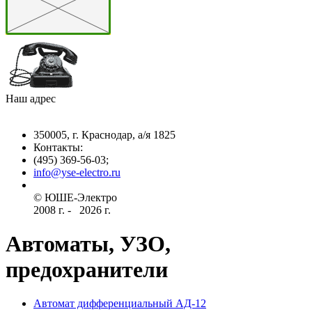
Наш адрес
350005, г. Краснодар, а/я 1825
Контакты: ­
(495) 369-56-03;
info@yse-electro.ru­
© ЮШЕ-Эл­ектро ­
2008 г­. - ­ ­­­­­
2026 г.
Автоматы, УЗО,
предохранители
Автомат дифференциальный АД-12