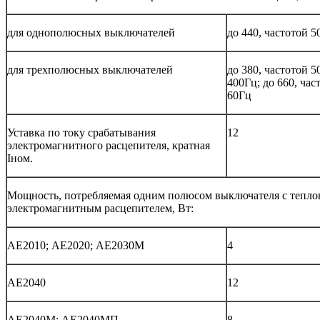
для однополюсных выключателей
до 440, частотой 5
для трехполюсных выключателей
до 380, частотой 50
400Гц; до 660, час
60Гц
Уставка по току срабатывания
12
электромагнитного расцепителя, кратная
Iном.
Мощность, потребляемая одним полюсом выключателя с тепло
электромагнитным расцепителем, Вт:
АЕ2010; АЕ2020; АЕ2030М
4
АЕ2040
12
АЕ2040М; АЕ2040МП
8