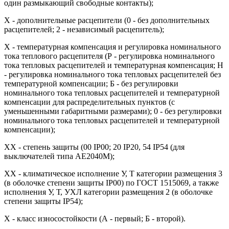
один размыкающий свободные контакты);
Х - дополнительные расцепители (0 - без дополнительных
расцепителей; 2 - независимый расцепитель);
Х - температурная компенсация и регулировка номинального
тока теплового расцепителя (Р - регулировка номинального
тока тепловых расцепителей и температурная компенсация; Н
- регулировка номинального тока тепловых расцепителей без
температурной компенсации; Б - без регулировки
номинального тока тепловых расцепителей и температурной
компенсации для распределительных пунктов (с
уменьшенными габаритными размерами); 0 - без регулировки
номинального тока тепловых расцепителей и температурной
компенсации);
ХX - степень защиты (00 IР00; 20 IР20, 54 IР54 (для
выключателей типа АЕ2040М);
ХX - климатическое исполнение У, Т категории размещения 3
(в оболочке степени защиты IР00) по ГОСТ 1515069, а также
исполнения У, Т, УХЛ категории размещения 2 (в оболочке
степени защиты IР54);
Х - класс износостойкости (А - первый; Б - второй).