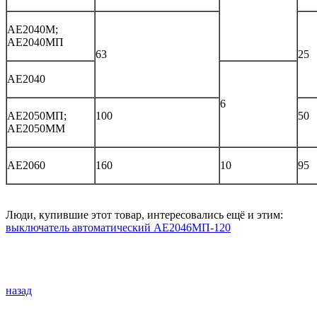
АЕ2040М;
АЕ2040МП
63
25
АЕ2040
6
АЕ2050МП;
100
50
АЕ2050ММ
АЕ2060
160
10
95
Люди, купившие этот товар, интересовались ещё и этим:
выключатель автоматический АЕ2046МП-120
назад