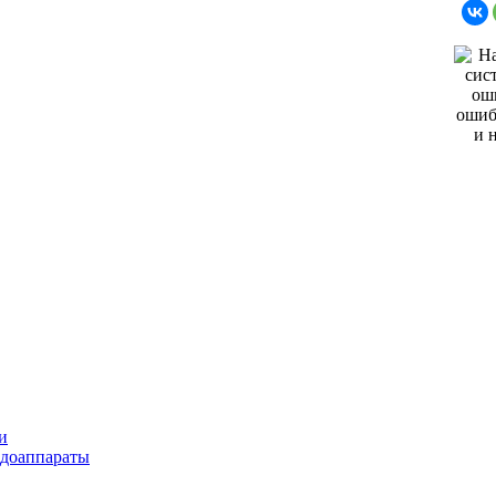
и
ндоаппараты