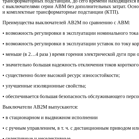
трансформаторных подстанций, до сего времени находящихся 
с выключателями серии АВМ без дополнительных затрат. Осно
и комплектные трансформаторные подстанции (КТП).
Преимущества выключателей АВ2М по сравнению с АВМ:
•
возможность регулировки в эксплуатации номинального тока 
•
возможность регулировки в эксплуатации уставок по току коро
•
меньше (в 2…4 раза ) время горения электрической дуги при 
•
значительно большая надежность отключения токов короткого
•
существенно более высокий ресурс износостойкости;
•
улучшенные изоляционные свойства;
•
обеспечивается большая безопасность обслуживающего персон
Выключатели АВ2М выпускаются:
•
в стационарном и выдвижном исполнении
•
с ручным управлением, в т. ч. с дистанционным приводом ил
•
селективные и неселективные.