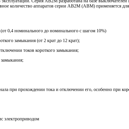
в эксплуатации. Серия АВ2М разработана на базе выключателей
вное количество аппаратов
серии АВ2М (АВМ) применяется для 
(от 0,4 номинального до номинального с шагом 10%)
ткого замыкания (от 2 крат до 12 крат);
отключении токов короткого замыкания;
 замыкания;
ала при прохождении тока и отключении его, особенно при ко
и
с электроприводом