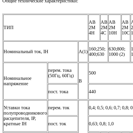
Общие технические характеристики:
АВ
АВ
АВ
АВ
ТИП
2М
2М
2М
2М
4Н
4С
10Н
10С
160;250;
630;800;
Номинальный ток, IH
A(1)
400;630
1000 (2)
1
перем. тока
500
(50Гц, 60Гц)
Номинальное
В
напряжение
пост. тока
440
Уставки тока
перем. ток
0,4; 0,5; 0,6; 0,7; 0,8; 0
полупроводникового
расцепителя, IP,
кратные IH
пост. ток
0,63; 0,8; 1,0