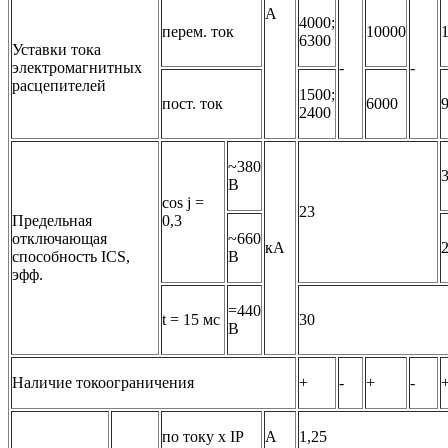
А
4000;
перем. ток
10000
6300
Уставки тока
электромагнитных
-
-
расцепителей
1500;
пост. ток
6000
2400
~380
В
cos j =
23
Предельная
0,3
отключающая
~660
кА
способность ICS,
В
эфф.
=440
t = 15 мс
30
В
Наличие токоограничения
+
-
+
-
по току х IP
А
1,25