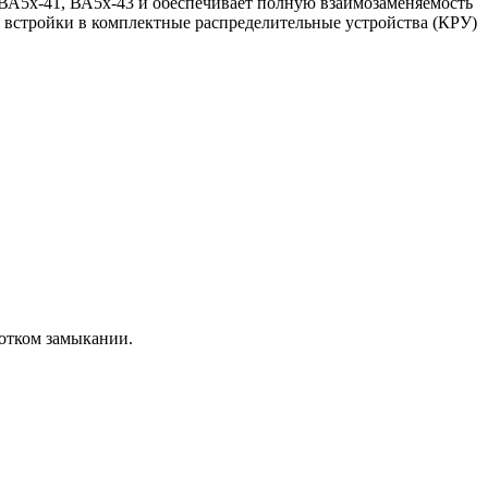
 ВА5х-41, ВА5х-43 и обеспечивает полную взаимозаменяемость
встройки в комплектные распределительные устройства (КРУ)
ротком замыкании.