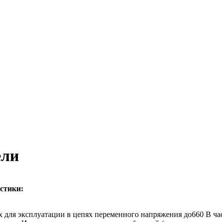
ели
стики:
 для эксплуатации в цепях переменного напряжения до660 В час