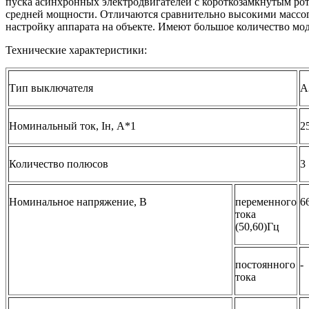
пуска асинхронных электродвигателей с короткозамкнутым рото
средней мощности. Отличаются сравнительно высокими массо
настройку аппарата на объекте. Имеют большое количество м
Технические характеристики:
Тип выключателя
A
Номинальный ток, Iн, А*1
2
Количество полюсов
3
Номинальное напряжение, В
переменного
6
тока
(50,60)Гц
постоянного
-
тока