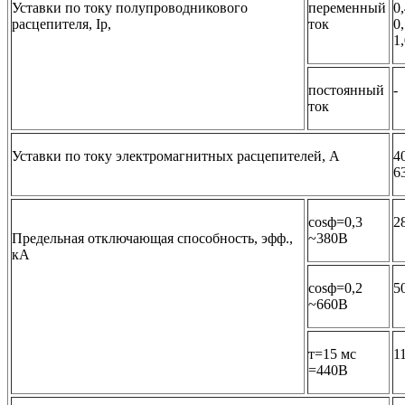
Уставки по току полупроводникового
переменный
0,
расцепителя, Iр,
ток
0,
1,
постоянный
-
ток
Уставки по току электромагнитных расцепителей, А
4
6
соsф=0,3
2
Предельная отключающая способность, эфф.,
~380В
кА
соsф=0,2
5
~660В
т=15 мс
1
=440В