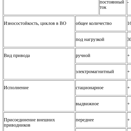
постоянный
-
ток
Износостойкость, циклов в ВО
общее количество
1
под нагрузкой
3
Вид привода
ручной
+
электромагнитный
+
Исполнение
стационарное
+
выдвижное
+
Присоединение внешних
переднее
+
приводников