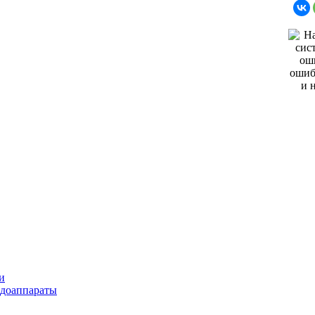
и
ндоаппараты