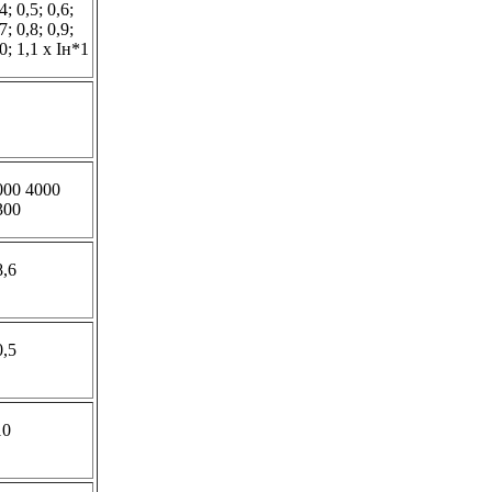
4; 0,5; 0,6;
7; 0,8; 0,9;
0; 1,1 x Iн*1
000 4000
300
8,6
0,5
10