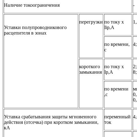
Наличие токоограничения
-
перегрузки
по току х
1
Уставки полупроводникового
Iiр,А
расцепителя в зонах
по времени,
4;
с
короткого
по току x
2;
замыкания
Ip,A
8;
по времени
мг
,с
0,
0
Уставка срабатывания защиты мгновенного
переменный
4,
действия (отсечка) при коротком замыкании,
ток
кА