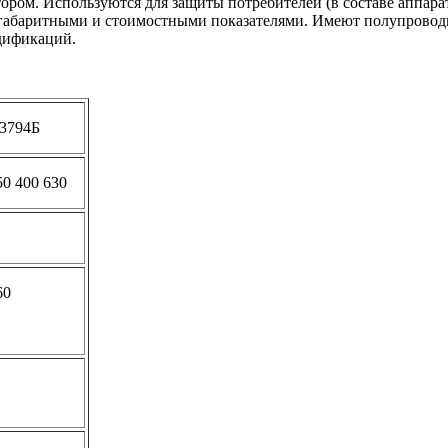
ром. Используются для защиты потребителей (в составе аппарат
габаритными и стоимостными показателями. Имеют полупроводн
одификаций.
3794Б
50 400 630
60