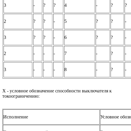
3
-
?
?
4
-
?
?
2
?
?
-
5
?
?
-
3
?
?
-
6
?
?
-
2
-
-
-
7
-
?
-
3
-
-
-
8
-
?
-
X - условное обозначение способности выключателя к
токоограничению:
Исполнение
Условное обоз