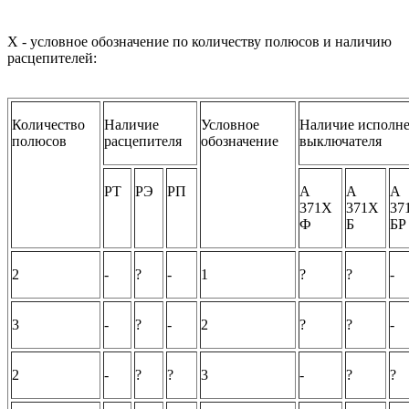
X - условное обозначение по количеству полюсов и наличию
расцепителей:
Количество
Наличие
Условное
Наличие исполне
полюсов
расцепителя
обозначение
выключателя
РТ
РЭ
РП
А
А
А
371Х
371Х
37
Ф
Б
БР
2
-
?
-
1
?
?
-
3
-
?
-
2
?
?
-
2
-
?
?
3
-
?
?