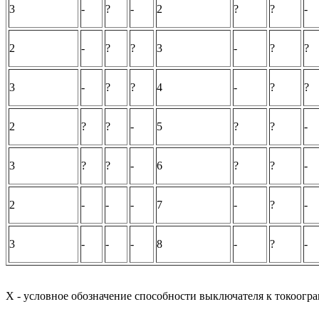
3
-
?
-
2
?
?
-
2
-
?
?
3
-
?
?
3
-
?
?
4
-
?
?
2
?
?
-
5
?
?
-
3
?
?
-
6
?
?
-
2
-
-
-
7
-
?
-
3
-
-
-
8
-
?
-
X - условное обозначение способности выключателя к токоогр