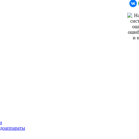
и
ндоаппараты