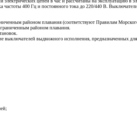
й электрических цепей в час и рассчитаны на эксплуатацию в 
ока частоты 400 Гц и постоянного тока до 220/440 В. Выключате
раниченным районом плавания (соответствуют Правилам Морского
еограниченным районом плавания.
тановок.
ние выключателей выдвижного исполнения, предназначенных для
ей;