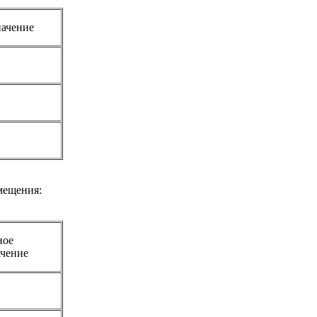
начение
мещения:
ное
ачение