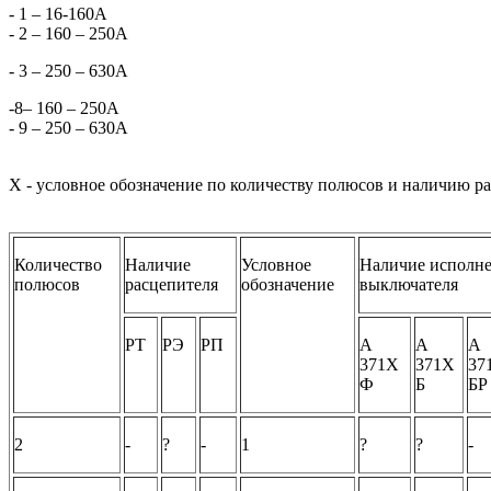
- 1 – 16-160А
- 2 – 160 – 250А
- 3 – 250 – 630А
-
8
– 160 – 250А
- 9 – 250 – 630А
X - условное обозначение по количеству полюсов и наличию р
Количество
Наличие
Условное
Наличие исполне
полюсов
расцепителя
обозначение
выключателя
РТ
РЭ
РП
А
А
А
371Х
371Х
37
Ф
Б
БР
2
-
?
-
1
?
?
-