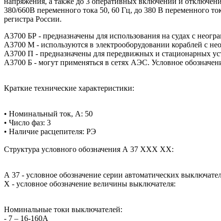
напряжения, а также до 3 оперативных включений и отключени
380/660В переменного тока 50, 60 Гц, до 380 В переменного т
регистра России.
А3700 БР - предназначены для использования на судах с неог
А3700 М - используются в электрооборудовании кораблей с н
А3700 П - предназначены для передвижных и стационарных ус
А3700 Б - могут применяться в сетях АЭС. Условное обозначе
Краткие технические характеристики:
• Номинальный ток, А: 50
• Число фаз: 3
•
Наличие расцепителя: РЭ
Структура условного обозначения А 37 ХХХ ХХ:
А 37 - условное обозначение серии автоматических выключател
X - условное обозначение величины выключателя:
Номинальные токи выключателей:
- 7 – 16-160А