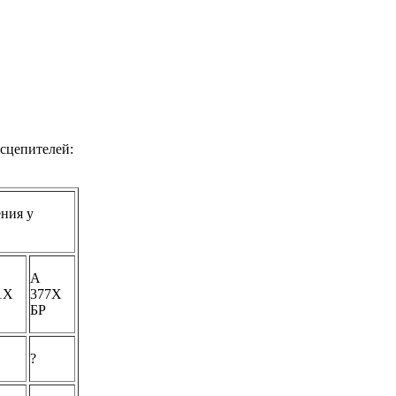
асцепителей:
ния у
А
1Х
377Х
БР
?