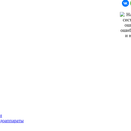
и
ндоаппараты