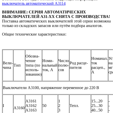
выключатель автоматический А3114
ВНИМАНИЕ: СЕРИЯ АВТОМАТИЧЕСКИХ
ВЫКЛЮЧАТЕЛЕЙ А31-ХХ СНЯТА С ПРОИЗВОДСТВА!
Поставка автоматических выключателей этой серии возможна
только из складских запасов или путём подбора аналогов.
Общие технические характеристики:
Обозна-
Номанал.
Ус
чение
Номи-
Число
Вели-
Род расце-
ток
на
Тип
типа (по
нальный
полю-
чина
пителя
расцеп.,
мг
исполь-
ток, А
сов
А
ср
зованию)
Выключатели А3100, напряжение переменное до 220 В
А3161
1
15...20
-
I
А3162
50
2
Тепл.
25...30
-
А316
0
А3163
3
40...50
-