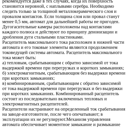
рекомендуется даже в тех случаях, когда их поверхность
становится неровной, с наплывами серебра. Необходимо
следить только за толщиной металлокерамического слоя и
провалом контактов. Если толщина слоя или провал станут
менее 0,5 мм, автомат для дальнейшей работы не пригоден.
Дугогасительные камеры расположены над контактами
каждого полюса и действуют по принципу деионизации и
дробления дуги стальными пластинками.
Расцепитель максимального тока расположен в нижней части
автомата и его токовые элементы являются продолжением
токоведущей системы автомата. Расцепитель максимального
тока может быть:
а) тепловым, срабатывающим с обратно зависимой от тока
выдержкой времени при перегрузках и коротких замыканиях;
б) электромагнитным, срабатывающим без выдержки времени
при коротких замыканиях;
в) комбинированным, срабатывающим с обратно зависимой
от тока выдержкой времени при перегрузках и без выдержки
при коротких замыканиях. Комбинированный расцепитель
состоит из последовательно включенных тепловых и
электромагнитных расцепителей.
Расцепители настраивают на определенный ток срабатывания
на заводе-изготовителе, после чего опечатывают; в
эксплуатации их не регулируют.
Механизм управления
автомата обеспечивает моментное замыкание и размыкание