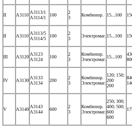
А3113/1
2
II
A3110
100
Комбинир.
15...100
15
А3114/1
3
А3113/5
2
II
А3110
100
Электромаг.
15...100
15
А3114/5
3
А3123
2
Комбинир.
43
III
A3120
100
15...100
А3124
3
Электромаг.
80
120; 150;
A3133
2
Комбинир.
84
IV
A3130
200
200
A3134
3
Электромаг.
14
200
250; 300;
A3143
2
Комбинир.
400; 500;
V
A3140
600
17
A3144
3
Электромаг.
600
600