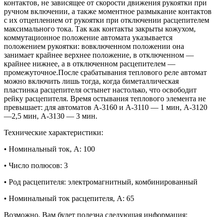
контактов, не зависящее от скорости движения рукоятки при
ручном включении, а также моментное размыкание контактов
с их отцеплением от рукоятки при отключении расцепителем
максимального тока. Так как контакты закрыты кожухом,
коммутационное положение автомата указывается
положением рукоятки: вовключенном положении она
занимает крайнее верхнее положение, в отключенном —
крайнее нижнее, а в отключенном расцепителем —
промежуточное.
После срабатывания теплового реле автомат
можно включить лишь тогда, когда биметаллическая
пластинка расцепителя остынет настолько, что освободит
рейку расцепителя. Время остывания теплового элемента не
превышает: для автоматов А-3160 и А-3110 — 1 мин, А-3120
—2,5 мин, А-3130 — 3 мин.
Технические характеристики:
• Номинальный ток, А: 100
• Число полюсов: 3
• Род расцепителя: электромагнитный, комбинированный
• Номинальный
ток расцепителя, А: 65
Возможно, Вам будет полезна следующая информация: