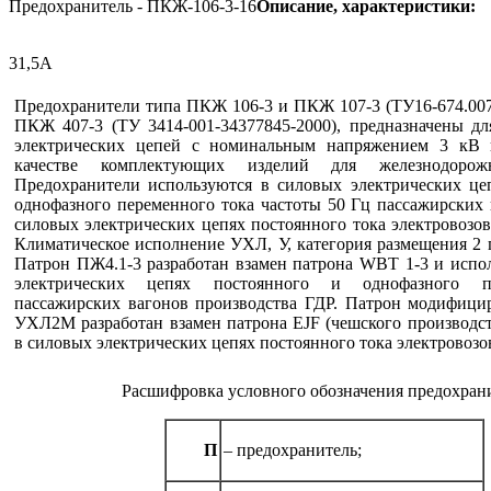
Предохранитель - ПКЖ-106-3-16
Описание, характеристики:
31,5А
Предохранители типа ПКЖ 106-3 и ПКЖ 107-3 (ТУ16-674.007
ПКЖ 407-3 (ТУ 3414-001-34377845-2000), предназначены д
электрических цепей с номинальным напряжением 3 кВ 
качестве комплектующих изделий для железнодорожн
Предохранители используются в силовых электрических це
однофазного переменного тока частоты 50 Гц пассажирских 
силовых электрических цепях постоянного тока электровозов
Климатическое исполнение УХЛ, У, категория размещения 2 
Патрон ПЖ4.1-3 разработан взамен патрона WBT 1-3 и испол
электрических цепях постоянного и однофазного п
пассажирских вагонов производства ГДР. Патрон модифиц
УХЛ2М разработан взамен патрона EJF (чешского производст
в силовых электрических цепях постоянного тока электровозо
Расшифровка условного обозначения предохран
П
– предохранитель;