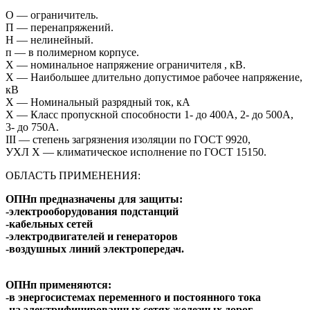
О — ограничитель.
П — перенапряжений.
Н — нелинейный.
п — в полимерном корпусе.
Х — номинальное напряжение ограничителя , кВ.
X — Наибольшее длительно допустимое рабочее напряжение,
кВ
Х — Номинальный разрядный ток, кА
X — Класс пропускной способности 1- до 400А, 2- до 500А,
3- до 750А.
III — степень загрязнения изоляции по ГОСТ 9920,
УХЛ X — климатическое исполнение по ГОСТ 15150.
ОБЛАСТЬ ПРИМЕНЕНИЯ:
ОПНп предназначены для защиты:
-электрооборудования подстанций
-кабельных сетей
-электродвигателей и генераторов
-
воздушных линий электропередач.
ОПНп применяются:
-в энергосистемах переменного и постоянного тока
-на электрифицированных сетях железных дорог