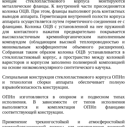
концам стеклопластикового корпуса монтируются
металлические фланцы. К внутренней части присоединяется
колонка ОЦВ. При этом, фланцы выполняют роль контактных
выводов аппарата. Герметизация внутренней полости корпуса
аппарата осуществляется путем герметичного соединения ее с
фланцами. Колонка ОЦВ с установленной на нее пружиной
для контактного нажатия предварительно покрывается
высокоэластичным кремнийорганическим наполненным
компаундом (обладающим высокой теплопроводностью и
минимальным коэффициентом объемного расширения).
Собранная таким образом колонка ОЦВ устанавливается в
стеклопластиковый корпус, а пространство между колонкой
варисторов и корпусом заполнено полимерной композицией
на основе низкомолекулярного синтетического каучука.
Специальная конструкция стеклопластикового корпуса ОПНп
и технология сборки аппарата обеспечивает полную
взрывобезопасность конструкции.
ОПНп изготовляются в опорном и подвесном типах
исполнения. В зависимости от типов исполнения
выполняется и комплектация ОПНп фланцами
соответствующей конструкции.
Применение трекингостойкой и атмосферостойкой
кремнийорганической резины для изготовления внешней