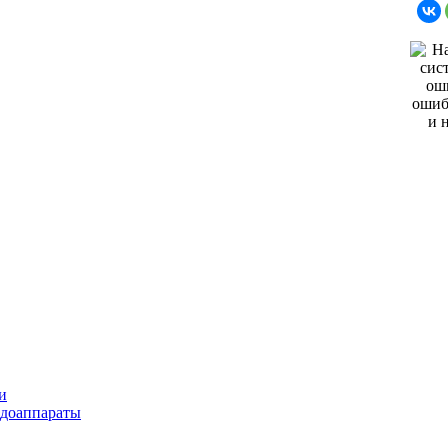
и
ндоаппараты