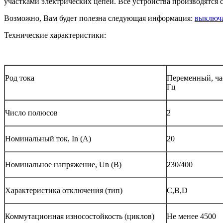
участками электрических цепей. Все устройства производятся с
Возможно, Вам будет полезна следующая информация:
выключа
Технические характеристики:
Род тока
Переменный, час
Гц
Число полюсов
2
Номинальный ток, In (A)
20
Номинальное напряжение, Un (В)
230/400
Характеристика отключения (тип)
С,В,D
Коммутационная износостойкость (циклов)
Не менее 4500