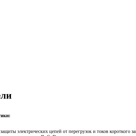
ели
тики:
иты электрических цепей от перегрузок и токов короткого зам