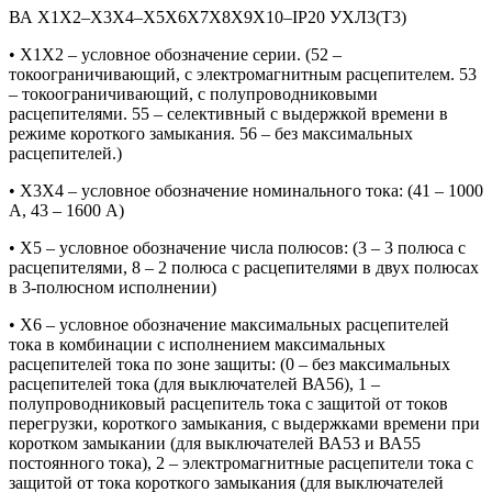
ВА Х1Х2–Х3Х4–Х5Х6Х7Х8Х9Х10–IP20 УХЛ3(Т3)
• Х1Х2 – условное обозначение серии. (52 –
токоограничивающий, с электромагнитным расцепителем. 53
– токоограничивающий, с полупроводниковыми
расцепителями. 55 – селективный с выдержкой времени в
режиме короткого замыкания. 56 – без максимальных
расцепителей.)
• Х3Х4 – условное обозначение номинального тока: (41 – 1000
А, 43 – 1600 А)
• Х5 – условное обозначение числа полюсов: (3 – 3 полюса с
расцепителями, 8 – 2 полюса с расцепителями в двух полюсах
в 3-полюсном исполнении)
• Х6 – условное обозначение максимальных расцепителей
тока в комбинации с исполнением максимальных
расцепителей тока по зоне защиты: (0 – без максимальных
расцепителей тока (для выключателей ВА56), 1 –
полупроводниковый расцепитель тока с защитой от токов
перегрузки, короткого замыкания, с выдержками времени при
коротком замыкании (для выключателей ВА53 и ВА55
постоянного тока), 2 – электромагнитные расцепители тока с
защитой от тока короткого замыкания (для выключателей