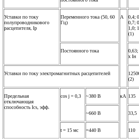
Уставки по току
Переменного тока (50, 60
A
0,4; 0
полупроводникового
Гц)
0,7; 0
расцепителя, Ip
1,0; 
(1)
Постоянного тока
0,63;
x Iн
Уставки по току электромагнитных расцепителей
1250
(2)
Предельная
cos j = 0,3
~380 B
кА
135
отключающая
способность Ics, эфф.
~660 B
33,5
t = 15 мс
=440 B
110