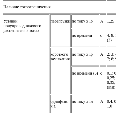
Наличие токоограничения
+
Уставки
перегрузки
по току x Ip
A
1,25
полупроводникового
расцепителя в зонах
по времени
с
4; 8;
(3)
короткого
по току x Ip
A
2; 3; 
замыкания
7; 8; 
по времени (5)
с
0,1; 
0,25;
0,35;
(inst)
однофазн.
по току x Iн
A
0,4; 0
к.з.
1,0