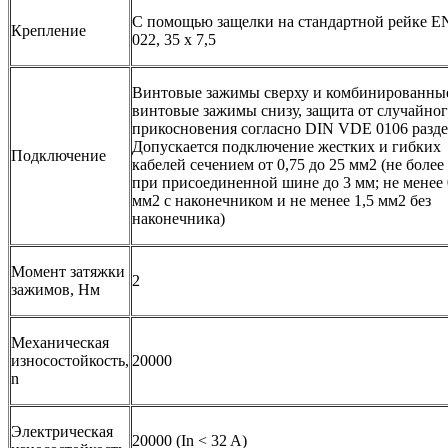
С помощью защелки на стандартной рейке E
Крепление
022, 35 х 7,5
Винтовые зажимы сверху и комбинированны
винтовые зажимы снизу, защита от случайно
прикосновения согласно DIN VDE 0106 разде
Допускается подключение жестких и гибких
Подключение
кабелей сечением от 0,75 до 25 мм2 (не более
при присоединенной шине до 3 мм; не менее 
мм2 с наконечником и не менее 1,5 мм2 без
наконечника)
Момент затяжки
2
зажимов, Нм
Механическая
износостойкость,
20000
n
Электрическая
20000 (In < 32 A)