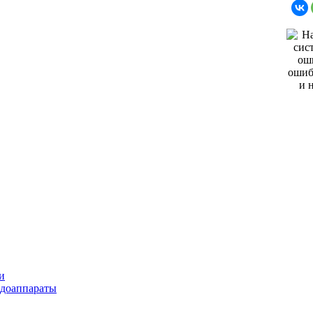
и
ндоаппараты