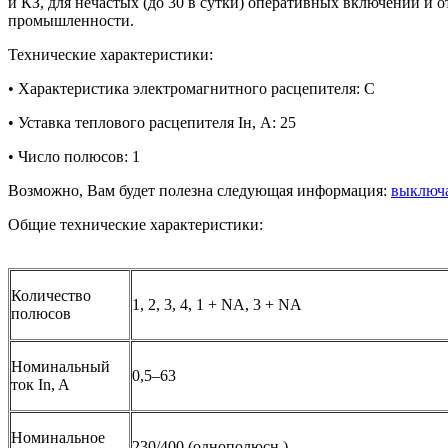
и КЗ, для нечастых (до 30 в сутки) оперативных включений и
промышленности.
Технические характеристики:
• Характеристика электромагнитного расцепителя: C
• Уставка теплового расцепителя Iн, А: 25
• Число полюсов: 1
Возможно, Вам будет полезна следующая информация:
выключа
Общие технические характеристики:
Количество
1, 2, 3, 4, 1 + NA, 3 + NA
полюсов
Номинальный
0,5–63
ток In, A
Номинальное
230/400 (однополюсн.)