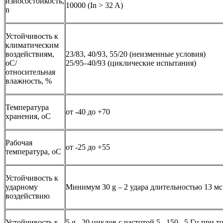
износостойкость,
10000 (In > 32 A)
n
Устойчивость к
климатическим
воздействиям,
23/83, 40/93, 55/20 (неизменные условия)
оС/
25/95–40/93 (циклические испытания)
относительная
влажность, %
Температура
от -40 до +70
хранения, оС
Рабочая
от -25 до +55
температура, оС
Устойчивость к
ударному
Минимум 30 g – 2 удара длительностью 13 мс
воздействию
Устойчивость к
5 g
– 20 циклов с частотой 5...150...5 Гц при то