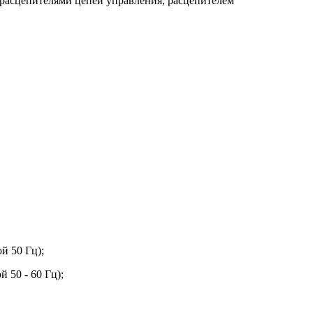
расцепителями цепей управления, расцепителем
й 50 Гц);
 50 - 60 Гц);