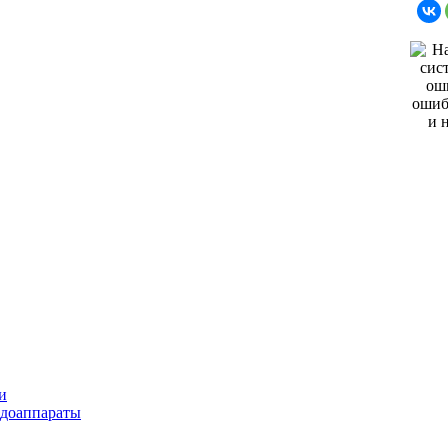
и
ндоаппараты