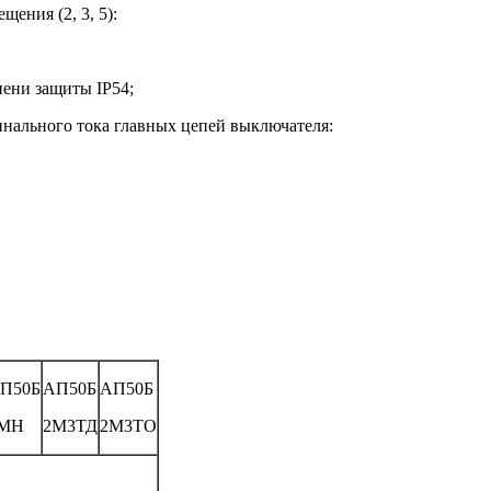
щения (2, 3, 5):
пени защиты IP54;
инального тока главных цепей выключателя:
П50Б
АП50Б
АП50Б
МН
2М3ТД
2М3ТО