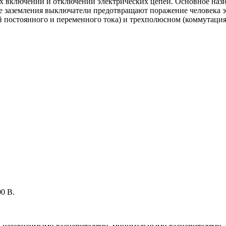
ых включений и отключений электрических цепей. Основное наз
е заземления выключатели предотвращают поражение человека 
постоянного и переменного тока) и трехполюсном (коммутация
0 В.