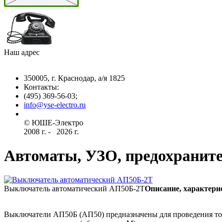
Наш адрес
350005, г. Краснодар, а/я 1825
Контакты: ­
(495) 369-56-03;
info@yse-electro.ru­
© ЮШЕ-Эл­ектро ­
2008 г­. - ­ ­­­­­
2026 г.
Автоматы, УЗО, предохранит
Выключатель автоматический АП50Б-2Т
Описание, характери
Выключатели АП50Б (АП50) предназначены для проведения ток