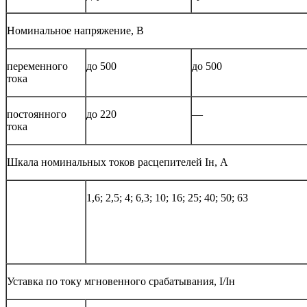
Номинальное напряжение, В
переменного
до 500
до 500
тока
постоянного
до 220
—
тока
Шкала номинальных токов расцепителей Iн, А
1,6; 2,5; 4; 6,3; 10; 16; 25; 40; 50; 63
Уставка по току мгновенного срабатывания, I/Iн