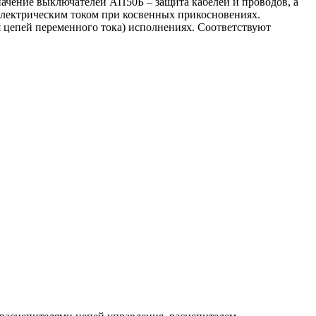
начение выключателей АП50Б – защита кабелей и проводов, а
электрическим током при косвенных прикосновениях.
 цепей переменного тока) исполнениях. Соответствуют