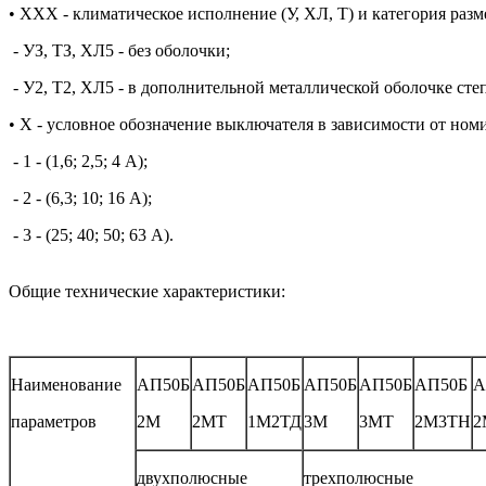
• ХХХ - климатическое исполнение (У, ХЛ, Т) и категория разме
- УЗ, ТЗ, ХЛ5 - без оболочки;
- У2, Т2, ХЛ5 - в дополнительной металлической оболочке сте
• Х - условное обозначение выключателя в зависимости от ном
-
1 - (1,6; 2,5; 4 А);
-
2 - (6,3; 10; 16 А);
-
3 - (25; 40; 50; 63 А).
Общие технические характеристики:
Наименование
АП50Б
АП50Б
АП50Б
АП50Б
АП50Б
АП50Б
А
параметров
2М
2МТ
1М2ТД
3М
3МТ
2М3ТН
2
двухполюсные
трехполюсные