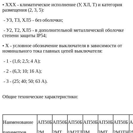
• ХХХ - климатическое исполнение (У, ХЛ, Т) и категория
размещения (2, 3, 5):
- УЗ, ТЗ, ХЛ5 - без оболочки;
- У2, Т2, ХЛ5 - в дополнительной металлической оболочке
степени защиты IP54;
• Х - условное обозначение выключателя в зависимости от
номинального тока главных цепей выключателя:
-
1 - (1,6; 2,5; 4 А);
-
2 - (6,3; 10; 16 А);
-
3 - (25; 40; 50; 63 А).
Общие технические характеристики:
Наименование
АП50Б
АП50Б
АП50Б
АП50Б
АП50Б
АП50Б
А
параметров
2М
2МТ
1М2ТД
3М
3МТ
2М3ТН
2