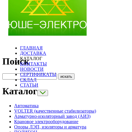
ГЛАВНАЯ
ДОСТАВКА
КАТАЛОГ
Поиск
КОНТАКТЫ
НОВОСТИ
СЕРТИФИКАТЫ
СКЛАД
СТАТЬИ
Каталог
Автоматика
VOLTER (качественные стабилизаторы)
Арматурно-изоляторный завод (АИЗ)
Крановое электрооборудование
Опоры ЛЭП, изоляторы и арматура