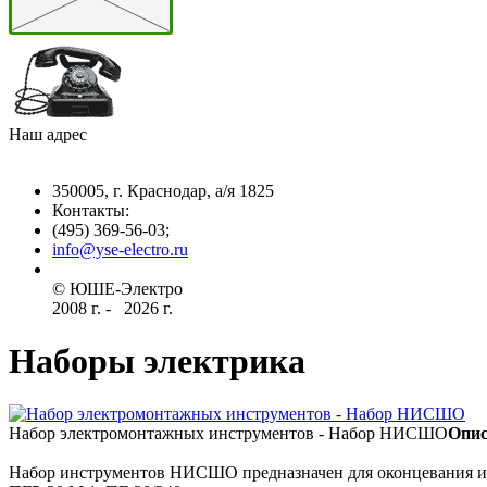
Наш адрес
350005, г. Краснодар, а/я 1825
Контакты: ­
(495) 369-56-03;
info@yse-electro.ru­
© ЮШЕ-Эл­ектро ­
2008 г­. - ­ ­­­­­
2026 г.
Наборы электрика
Набор электромонтажных инструментов - Набор НИСШО
Опис
Набор инструментов НИСШО предназначен для оконцевания и