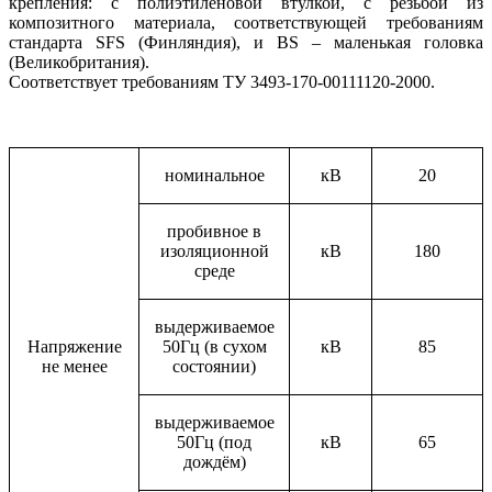
крепления: с полиэтиленовой втулкой, с резьбой из
композитного материала, соответствующей требованиям
стандарта SFS (Финляндия), и BS – маленькая головка
(Великобритания).
Соответствует требованиям ТУ 3493-170-00111120-2000.
номинальное
кВ
20
пробивное в
изоляционной
кВ
180
среде
выдерживаемое
Напряжение
50Гц (в сухом
кВ
85
не менее
состоянии)
выдерживаемое
50Гц (под
кВ
65
дождём)