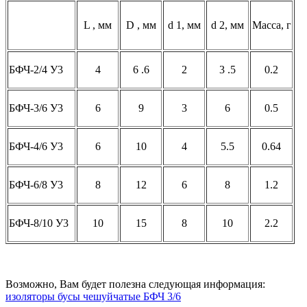
L , мм
D , мм
d 1, мм
d 2, мм
Масса, г
БФЧ-2/4 У3
4
6 .6
2
3 .5
0.2
БФЧ-3/6 У3
6
9
3
6
0.5
БФЧ-4/6 У3
6
10
4
5.5
0.64
БФЧ-6/8 У3
8
12
6
8
1.2
БФЧ-8/10 У3
10
15
8
10
2.2
Возможно, Вам будет полезна следующая информация:
изоляторы бусы чешуйчатые БФЧ 3/6