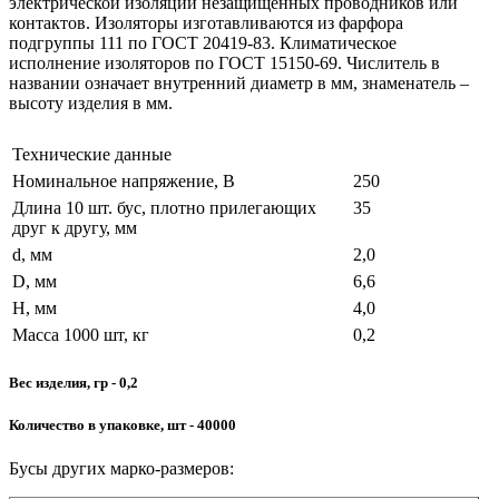
электрической изоляции незащищенных проводников или
контактов. Изоляторы изготавливаются из фарфора
подгруппы 111 по ГОСТ 20419-83. Климатическое
исполнение изоляторов по ГОСТ 15150-69. Числитель в
названии означает внутренний диаметр в мм, знаменатель –
высоту изделия в мм.
Технические данные
Номинальное напряжение, В
250
Длина 10 шт. бус, плотно прилегающих
35
друг к другу, мм
d, мм
2,0
D, мм
6,6
H, мм
4,0
Масса 1000 шт, кг
0,2
Вес изделия, гр - 0,2
Количество в упаковке, шт - 40000
Бусы других марко-размеров: