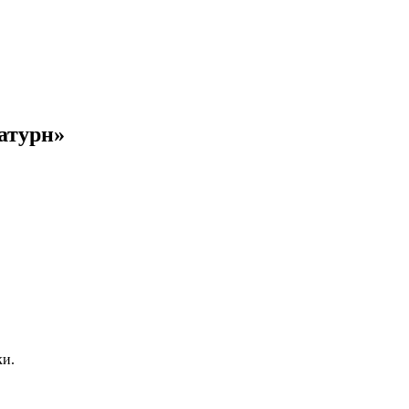
атурн»
ки.