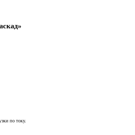
аскад»
зки по току.