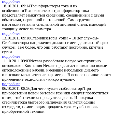
подробнее
18.10.2011 09:14
Трансформаторы тока и их
особенности
Технологически трансформатор тока
представляет замкнутый сердечник, соединенный с двумя
обмотками, первичной и вторичной. Сам сердечник
изготавливается из специальной листовой стали, имеющей
толщину менее миллиметра.
подробнее
13.10.2011 09:18
Стабилизаторы Volter – 10 лет службы
­
Стабилизаторы напряжения должны иметь длительный срок
службы. Тем более, что они работают постоянно, круглые
сутки.
подробнее
11.10.2011 09:03
Nexans разработало новую конструкцию
оптоволокна
­­Компания Nexans предлагает вниманию новые
оптоволоконные кабели, имеющие небольшой диаметр
и высокие механические параметры. В основе новинки лежит
применение технологии «микро пучков».­­
подробнее
06.10.2011 08:56
Для чего нужен стабилизатор?
­При
приобретении новой бытовой техники следует позаботиться
о том, чтобы техника прослужила долго. И покупка
стабилизатора бытового напряжения является одним
из средств, помогающим продлить срок службы вновь
приобретенной техники.­