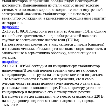
стабилизаторов напряжения, обладая рядом неоспоримых
достоинств. Выполненный из стали корпус имеет толстые
стенки, что позволяет хорошо отводить тепло от внутренней
электронной «начинки» стабилизатора, не используя
вентилятор охлаждения, а качественное окрашивание защитит
от коррозии.­
подробнее
25.10.2011 09:31
Электронагреватели трубчатые (ТЭНы)
­Одним
из наиболее применяемых видов обогревателей являются
трубчатые электрические нагреватели (ТЭНы).
Нагревательным элементов в них является спираль (спирали)
из сплавов металла, обладающего высоким сопротивлением, и
заключенные в герметичную оболочку, выполненную из
металла.
подробнее
20.10.2011 09:54
Необходим ли кондиционеру стабилизатор
напряжения?
­В летний период времени многие включают
кондиционеры, и нагрузка на электрические сети возрастает.
Это может привести к скачкам напряжения, что в свою
очередь может вызвать поломку электрического двигателя,
расположенного в кондиционере. Или, к примеру, установив
кондиционер и подключив его к стандартной розетке,
Вы можете и не догадываться, что вместо стандартных 220 В,
на кондиционер подается меньшее напряжение, порядка
160-170 В.