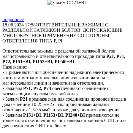
подробнее
18.06.2024 17:58
ОТВЕТВИТЕЛЬНЫЕ ЗАЖИМЫ С
РАЗДЕЛЬНОЙ ЗАТЯЖКОЙ БОЛТОВ, ДОПУСКАЮЩИЕ
МНОГОКРАТНОЕ ПРИМЕНЕНИЕ СО СТОРОНЫ
ОТВЕТВЛЕНИЯ ТИПА P, PI
Ответвительные зажимы с раздельной затяжкой болтов
магистрального и ответвительного проводов типа
Р21, Р71,
Р72, P151+BI, PI153+BI, PI240+BI
.
Назначение:
• Применяются для обеспечения надёжного электрического
контакта методом прокалывания изоляции жил на
магистральной линии и зачистки на ответвлении.
• Зажимы
P71, P72, P74
обеспечивают соединение с
заземляющим спуском нулевой жилы.
• Зажим
Р21
предназначен для соединения проводов ввода в
дом сечением 10-25 мм2 с изолированными жилами
ответвления 1,5-35 мм2, а также для уличного освещения.
• Зажимы
P151+BI, PI153+BI, PI240+BI
применяются не
только для ответвления магистральных проводов СИП, но и
для соединения СИП с кабелем.