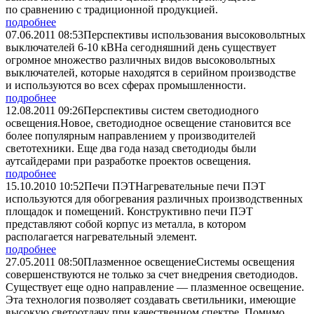
по сравнению с традиционной продукцией.­
подробнее
07.06.2011 08:53
Перспективы использования высоковольтных
выключателей 6-10 кВ
­На сегодняшний день существует
огромное множество различных видов высоковольтных
выключателей, которые находятся в серийном производстве
и используются во всех сферах промышленности.­
подробнее
12.08.2011 09:26
Перспективы систем светодиодного
освещения.
Новое, светодиодное освещение становится все
более популярным направлением у производителей
светотехники. Еще два года назад светодиоды были
аутсайдерами при разработке проектов освещения.
подробнее
15.10.2010 10:52
Печи ПЭТ
­Нагревательные печи ПЭТ
используются для обогревания различных производственных
площадок и помещений. Конструктивно печи ПЭТ
представляют собой корпус из металла, в котором
располагается нагревательный элемент.
подробнее
27.05.2011 08:50
Плазменное освещение
­Системы освещения
совершенствуются не только за счет внедрения светодиодов.
Существует еще одно направление — плазменное освещение.
Эта технология позволяет создавать светильники, имеющие
высокую светоотдачу при качественном спектре. Помимо