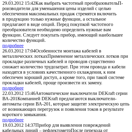
29.03.2012 15:42
Как выбрать частотный преобразователь
П­
роизводители для уменьшения цены изделий с целью
обеспечения максимальных продаж стремятся включить
в продукцию только нужные функции, а остальное
предлагают в виде опций. Перед покупкой частотного
преобразователя необходимо определить нужные вам
функции. Следует покупать прибор, имеющий наибольшее
количество функций.
подробнее
26.03.2012 17:04
Особенности монтажа кабелей в
металлических лотках
Применение металлических лотков при
прокладке различных кабелей и проводов существенно
снижает количество трудозатрат. При этом провода и кабели
находятся в условиях качественного охлаждения, к ним
обеспечен хороший доступ, а кроме того, при такой системе
прокладки кабелей, проще произвести их замену.
подробнее
22.03.2012 15:46
Автоматические выключатели DEKraft серии
ВА-201
­Компанией DEKraft предлагаются выключатели-
автоматы серии ВА-201, которые защитят электрическую цепь
от возникающих перегрузок и появления токов в результате
короткого замыкания.
подробнее
19.03.2012 14:37
Прибор для выявления повреждений
кабельных линий – рефлектометр
­После перехода от