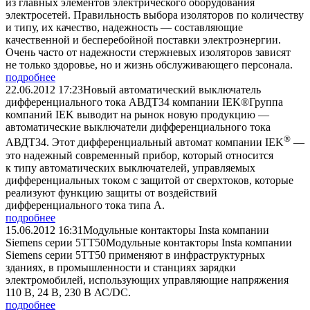
из главных элементов электрического оборудования
электросетей. Правильность выбора изоляторов по количеству
и типу, их качество, надежность — составляющие
качественной и бесперебойной поставки электроэнергии.
Очень часто от надежности стержневых изоляторов зависят
не только здоровье, но и жизнь обслуживающего персонала.
подробнее
22.06.2012 17:23
Новый автоматический выключатель
дифференциального тока АВДТ34 компании IEK®
Группа
компаний IEK выводит на рынок новую продукцию —
автоматические выключатели дифференциального тока
®
АВДТ34. Этот дифференциальный автомат компании IEK
—
это надежный современный прибор, который относится
к типу автоматических выключателей, управляемых
дифференциальных током с защитой от сверхтоков, которые
реализуют функцию защиты от воздействий
дифференциального тока типа А.
подробнее
15.06.2012 16:31
Модульные контакторы Insta компании
Siеmens серии 5ТТ50
Модульные контакторы Insta компании
Siеmens серии 5ТТ50 применяют в инфраструктурных
зданиях, в промышленности и станциях зарядки
электромобилей, использующих управляющие напряжения
110 В, 24 В, 230 В АС/DC.
подробнее