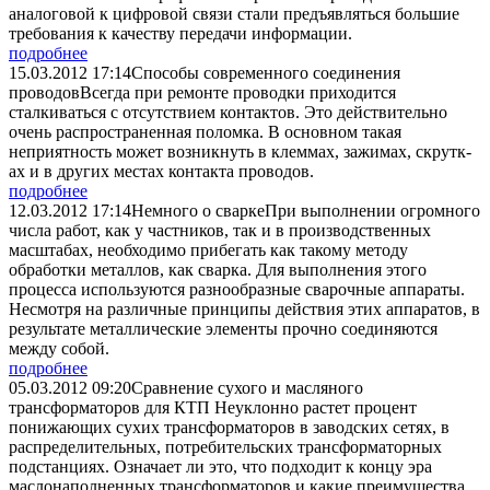
аналоговой к цифровой связи стали предъявляться большие
требования к качеству передачи информации.
подробнее
15.03.2012 17:14
Способы современного соединения
проводов
Всегда при ремонте проводки приходится
сталкиваться с отсутствием контактов. Это действительно
очень распространенная поломка. В основном такая
неприятность может возникнуть в клеммах, зажимах, скрутк­
ах и в других местах контакта проводов.
подробнее
12.03.2012 17:14
Немного о сварке
При выполн­ении огромного
числа работ, как у частников, так и в производственных
масштабах, необходимо прибегать как такому методу
обработки металлов, как сварка. Для выполнения этого
процесса используются разнообразные сварочные аппараты.
Несмотря на различные принципы действия этих аппаратов, в
результате металлические элементы прочно соединяются
между собой.
подробнее
05.03.2012 09:20
Сравнение сухого и масляного
трансформаторов для КТП
­Неуклонно растет процент
понижающих сухих трансформаторов в заводских сетях, в
распределительных, потребительских трансформаторных
подстанциях. Означает ли это, что подходит к концу эра
маслонаполненных трансформаторов и какие преимущества