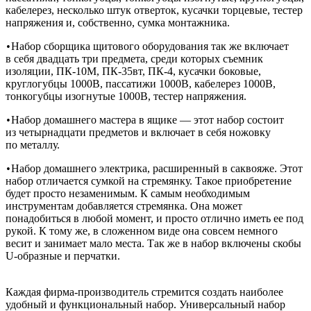
кабелерез, несколько штук отверток, кусачки торцевые, тестер
напряжения и, собственно, сумка монтажника.
Набор сборщика щитового оборудования так же включает
•
в себя двадцать три предмета, среди которых съемник
изоляции, ПК-10М, ПК-35вт, ПК-4, кусачки боковые,
круглогубцы 1000В, пассатижи 1000В, кабелерез 1000В,
тонкогубцы изогнутые 1000В, тестер напряжения.
Набор домашнего мастера в ящике — этот набор состоит
•
из четырнадцати предметов и включает в себя ножовку
по металлу. ­
Набор домашнего электрика, расширенный в саквояже. Этот
•
набор отличается сумкой на стремянку. Такое приобретение
будет просто незаменимым. К самым необходимым
инструментам добавляется стремянка. Она может
понадобиться в любой момент, и просто отлично иметь ее под
рукой. К тому же, в сложенном виде она совсем немного
весит и занимает мало места. Так же в набор включены скобы
U-образные и перчатки.
Каждая фирма-производитель стремится создать наиболее
удобный и функциональный набор. Универсальный набор