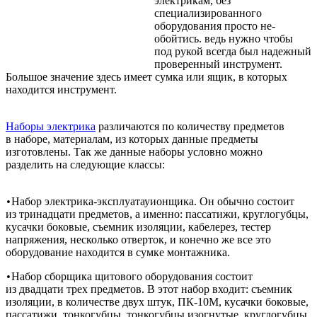
электрикам, без
специализированного
оборудования просто не­
обойтись. в­едь ­нужно чтобы
под рукой всегда был надежный
проверенный инструмент.
Большое значение здесь имеет сумка или ящик, в которых
находится инструмент.
­­Наборы электрика
различаются по количеству предметов
в наб­оре, материалам, из которых данные предметы
изготовлены. Так же данные наборы условно можно
разделить на следующие классы: ­
Набор электрика-эксплуатауионщика. Он обычно состоит
•
из тринадцати предметов, а именно: пассатижи, круглогубцы,
кусачки боковые, съемник изоляции, кабелерез, тестер
напряжения, несколько отверток, и конечно же все это
оборудование находится в сумке монтажника.
Набор сборщика щитового оборудования состоит
•
из двадцати трех предметов. В этот набор входит: съемник
изоляции, в количестве двух штук, ПК-10М, кусачки боковые,
пассатижи, тонкогубцы, тонкогубцы изогнутые, круглогубцы,