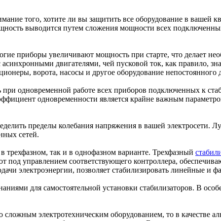
мание того, хотите ли вы защитить все оборудование в вашей кв
ность выводится путем сложения мощности всех подключенных 
гие приборы увеличивают мощность при старте, что делает нео
 с асинхронными двигателями, чей пусковой ток, как правило, 
ционеры, ворота, насосы и другое оборудование непостоянного 
при одновременной работе всех приборов подключенных к стаби
ффициент одновременности является крайне важным параметром,
ределить пределы колебания напряжения в вашей электросети. 
нных сетей.
 трехфазном, так и в однофазном варианте. Трехфазный ­
стабил
ют под управлением соответствующего контроллера, обеспечив
дачи электроэнергии, позволяет стабилизировать линейные и ф
знаниями для самостоятельной установки стабилизаторов. В осо
со сложным электротехническим оборудованием, то в качестве а