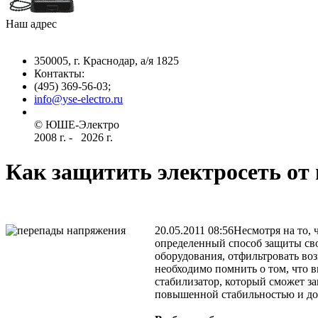
Наш адрес
350005, г. Краснодар, а/я 1825
Контакты: ­
(495) 369-56-03;
info@yse-electro.ru­
© ЮШЕ-Эл­ектро ­
2008 г­. - ­ ­­­­­
2026 г.
Как защитить электросеть от
20.05.2011 08:56
Несмотря на то, 
определенный способ защиты сво
оборудования, отфильтровать во
необходимо помнить о том, что
стабилизатор, который сможет з
повышенной стабильностью и до